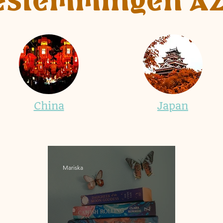
estemmingen Az
China
Japan
Mariska