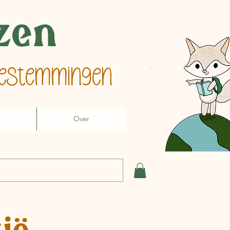
izen
 bestemmingen
Over