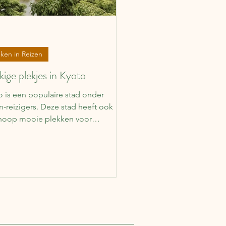
ken in Reizen
ige plekjes in Kyoto
o is een populaire stad onder
n-reizigers. Deze stad heeft ook
hoop mooie plekken voor
enliefhebbers, wat dacht je
oorbeeld van een manga museum
 je je eigen manga-portret kunt
n tekenen?