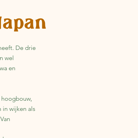
 Japan
heeft. De drie
an wel
awa en
el hoogbouw,
 in wijken als
 Van