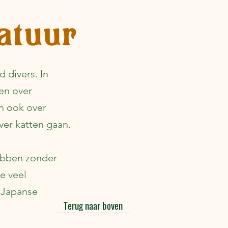
ratuur
d divers. In
en over
n ook over
ver katten gaan.
hebben zonder
ie veel
r Japanse
Terug naar boven