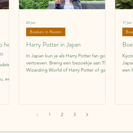
24 jun
17 jun
Boeken in Reizen
Boe
op het
Harry Potter in Japan
Boek
to
In Japan kun je als Harry Potter fan goed
Kyot
vertoeven. Breng een bezoekje aan The
Japa
udste
Wizarding World of Harry Potter of ga
een 
naar het Harry Potter station in Tokyo.
boek
u, een
bijv
of
waar
f in het
late
t leven
e
turen.
1
2
3
het
el, kun