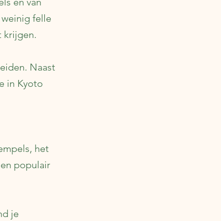
ls en van
weinig felle
 krijgen.
sleiden. Naast
e in Kyoto
n
tempels, het
en populair
nd je