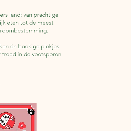
ers land: van prachtige
ijk eten tot de meest
n droombestemming.
eken én boekige plekjes
 treed in de voetsporen
-