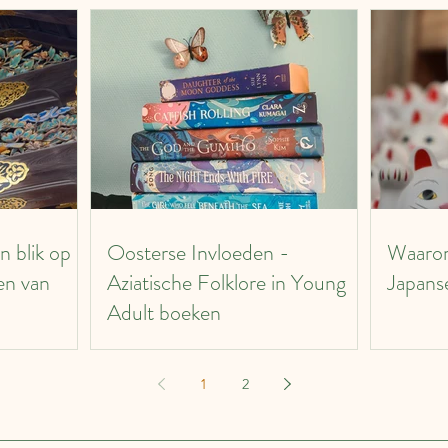
n blik op
Oosterse Invloeden -
Waarom
den van
Aziatische Folklore in Young
Japans
Adult boeken
1
2