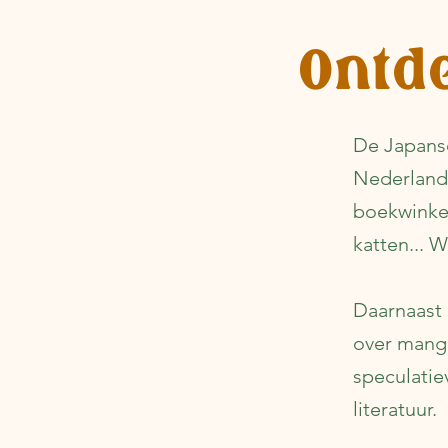
je vandaag de dag nog bezoeken
Tale of Genji is een leuk en inter
boek voor iedereen
Ontde
De Japanse 
Nederlands
boekwinkel
katten... 
Daarnaast 
over manga 
speculatiev
literatuur.