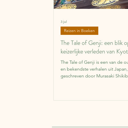
3 jul
Reizen in Boeken
The Tale of Genji: een blik 
keizerlijke verleden van Kyo
The Tale of Genji is een van de o
en bekendste verhalen uit Japan,
geschreven door Murasaki Shikib
vrouw die zelf aan het keizerlijk h
woonde. Het verhaal speelt zich a
oude Kyoto en laat je zien hoe he
aan het hof eruitzag, vol politiek
spanningen en romantische avon
Veel plekken uit het boek, zoals 
keizerlijk paleis en het Nijo kaste