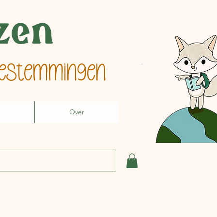
izen
 bestemmingen
Over