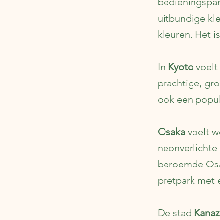
bedieningspan
uitbundige kle
kleuren. Het i
In
Kyoto
voelt 
prachtige, gro
ook een popul
Osaka
voelt w
neonverlichte 
beroemde Osak
pretpark met 
De stad
Kana