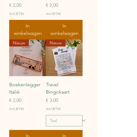
Prijs
Prijs
€ 2,00
€ 2,00
incl.BTW
incl.BTW
In
In
winkelwagen
winkelwagen
Nieuw
Nieuw
Boekenlegger
Travel
Italië
Bingokaart
Prijs
Prijs
€ 2,00
€ 3,00
incl.BTW
incl.BTW
In
In