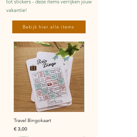
tot stickers - deze items verrijken jouw
vakantie!
Bekijk hier alle items
Travel Bingokaart
Digitale Literaire Reisjo
+ ENG)
Prijs
€ 3,00
Prijs
€ 4,99