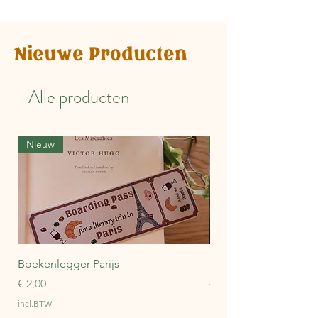
Nieuwe Producten
Alle producten
Nieuw
Nieuw
Boekenlegger Parijs
Boekenlegger Zwitse
Prijs
Prijs
€ 2,00
€ 2,00
incl.BTW
incl.BTW