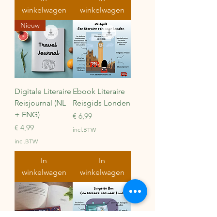
winkelwagen
winkelwagen
Nieuw
Digitale Literaire
Ebook Literaire
Reisjournal (NL
Reisgids Londen
+ ENG)
Prijs
€ 6,99
Prijs
€ 4,99
incl.BTW
incl.BTW
In
In
winkelwagen
winkelwagen