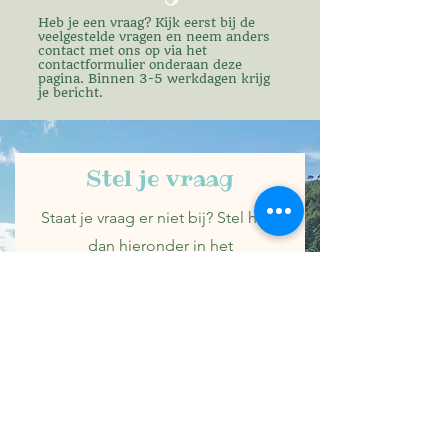
bestemming, en dan kunnen we kijken of we
lezen. Waarmee je vanuit je eigen huis kunt
Heb je een vraag? Kijk eerst bij de
al wat aanraders voor je hebben en of we de
reizen naar nieuwe bestemmingen zonder
veelgestelde vragen en neem anders
artikelen over jouw bestemming kunnen
dat je nieuwe dingen hoeft te leren. Ten
contact met ons op via het
contactformulier onderaan deze
prioriseren!
slotte willen we je laten kennismaken met
pagina. Binnen 3-5 werkdagen krijg
je bericht.
nieuwe auteurs die uit de landen komen die
we bespreken. Kortom: voor ieder wat wils!
Stel je vraag
Staat je vraag er niet bij? Stel hem
dan hieronder in het
contactformulier. Je krijgt binnen 3-
5 werkdagen antwoord
Naam
Email