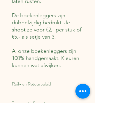
laten rusten.
De boekenleggers zijn
dubbelzijdig bedrukt. Je
shopt ze voor €2,- per stuk of
€5,- als setje van 3.
Al onze boekenleggers zijn
100% handgemaakt. Kleuren
kunnen wat afwijken.
Ruil- en Retourbeleid
Binnen 14 dagen kun je dit artikel
Transportinformatie
retourneren. Verzend- en
retourkosten zijn voor de klant.
Dit item wordt binnen 1-3 werkdagen
verstuurd via PostNL.
Verzendkosten bedragen €2,25