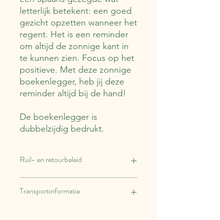
letterlijk betekent: een goed
gezicht opzetten wanneer het
regent. Het is een reminder
om altijd de zonnige kant in
te kunnen zien. Focus op het
positieve. Met deze zonnige
boekenlegger, heb jij deze
reminder altijd bij de hand!
De boekenlegger is
dubbelzijdig bedrukt.
Ruil- en retourbeleid
Binnen 14 dagen kun je dit artikel
Transportinformatie
retourneren. Verzend- en
retourkosten zijn voor de klant.
Dit item wordt binnen 3-5 werkdagen