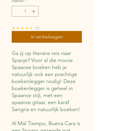
Aantal
*
5.0
★★★★★
1
In winkelwagen
Ga jij op literaire reis naar
Spanje? Voor al die mooie
Spaanse boeken heb je
natuurlijk ook een prachtige
boekenlegger nodig! Deze
boekenlegger is geheel in
Spaanse stijl, met een
spaanse gitaar, een karaf
Sangria en natuurlijk boeken!
Al Mal Tiempo, Buena Cara is
een Spaans gezegde wat