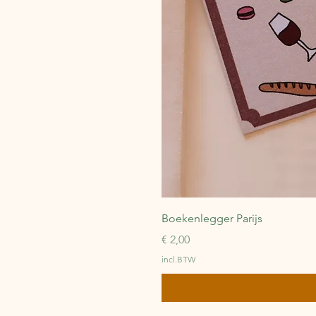
Boekenlegger Parijs
Prijs
€ 2,00
incl.BTW