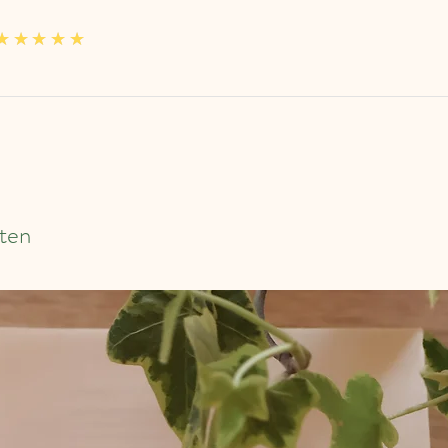
5
★★★★★
ten