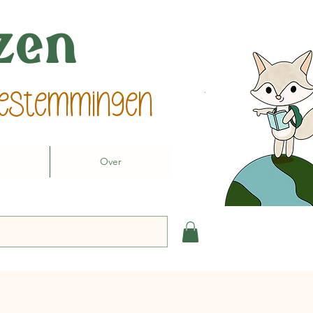
izen
 bestemmingen
Over