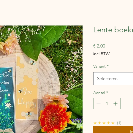
Lente boek
Prijs
€ 2,00
incl.BTW
Variant
*
Selecteren
Aantal
*
5.0
★★★★★
1
I