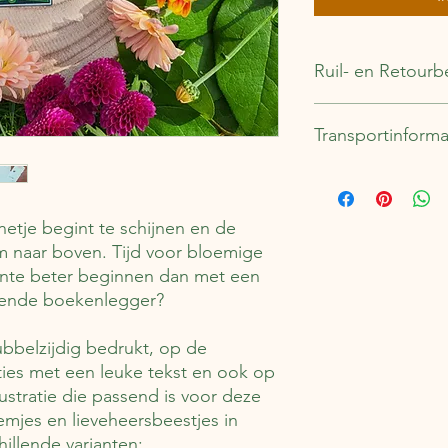
Ruil- en Retourb
Binnen 14 dagen kun j
Transportinforma
Verzend- en retourkos
Dit item wordt binne
PostNL.
Verzendkosten bedra
nnetje begint te schijnen en de
 naar boven. Tijd voor bloemige
ente beter beginnen dan met een
mende boekenlegger?
bbelzijdig bedrukt, op de
raties met een leuke tekst en ook op
lustratie die passend is voor deze
loemjes en lieveheersbeestjes in
hillende varianten: