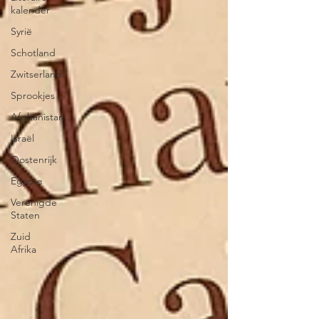
kalender
Syrië
Schotland
Zwitserland
Sprookjes
Afghanistan
Israël
Oostenrijk
Egypte
Verenigde
Staten
Zuid
Afrika