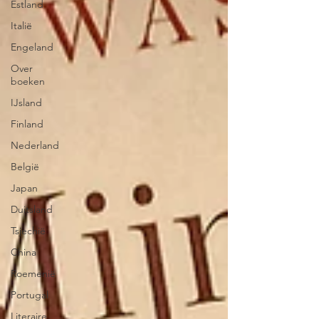
Estland
Italië
Engeland
Over
boeken
IJsland
Finland
Nederland
België
Japan
Duitsland
Tsjechië
China
Roemenië
Portugal
Literaire