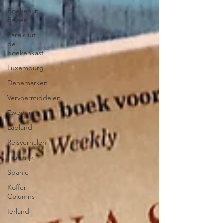
Boeken in
Reizen
Parels uit
de
boekenkast
Luxemburg
Denemarken
Vervoermiddelen
Zweden
Lapland
Reisverhalen
Frankrijk
Spanje
Koffer
Columns
Ierland