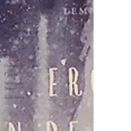
kalender
Syrië
Schotland
Zwitserland
Sprookjes
Afghanistan
Israël
Oostenrijk
Egypte
Verenigde
Staten
Zuid Afrika