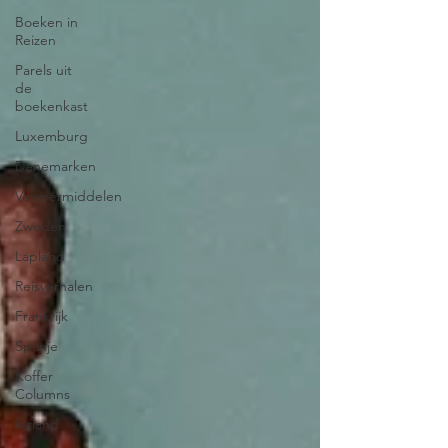
Boeken in
Reizen
Parels uit
de
boekenkast
Luxemburg
Denemarken
Vervoermiddelen
Zweden
Lapland
Reisverhalen
Frankrijk
Spanje
Koffer
Columns
Ierland