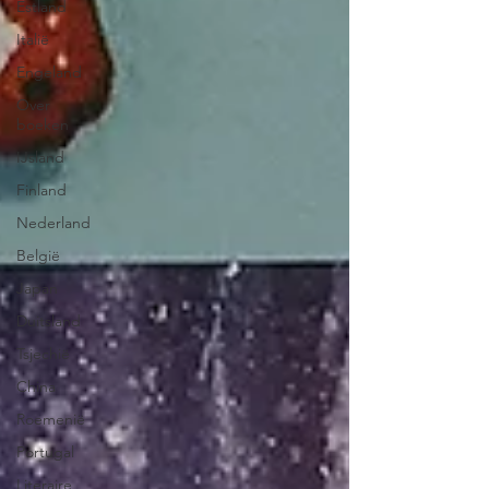
Estland
Italië
Engeland
Over
boeken
IJsland
Finland
Nederland
België
Japan
Duitsland
Tsjechië
China
Roemenië
Portugal
Literaire