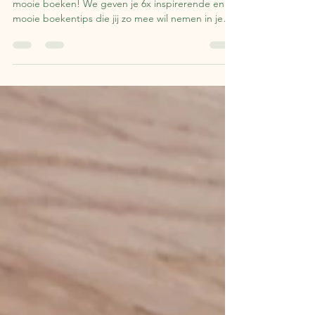
De zomervakantie is het perfecte moment voor
mooie boeken! We geven je 6x inspirerende en
mooie boekentips die jij zo mee wil nemen in je
koffer!