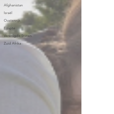
Afghanistan
Israël
Oostenrijk
Egypte
Verenigde Staten
Zuid Afrika