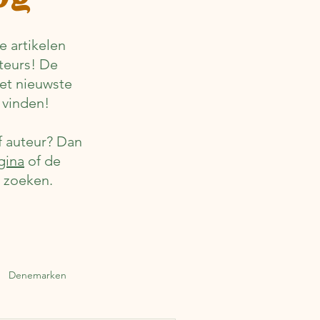
 artikelen
teurs! De
het nieuwste
 vinden!
f auteur? Dan
gina
of de
r zoeken.
Denemarken