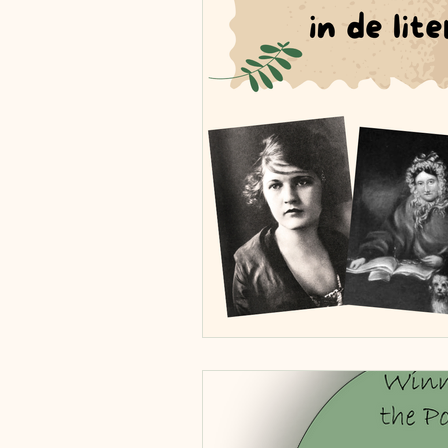
Vervoermiddelen
Zweden
Estland
Italië
Engeland
Tsjechië
China
Roemeni