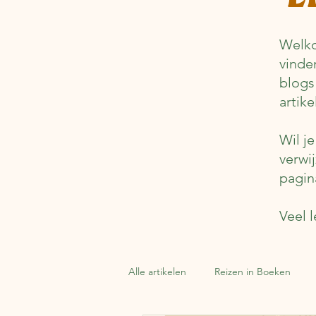
Welko
vinde
blogs
artik
Wil j
verwi
pagin
Veel l
Alle artikelen
Reizen in Boeken