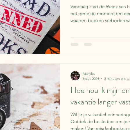
Vandaag start de Week van h
het perfecte moment om eens 
waarom boeken verboden wo
boeken in Nederland? Waa
en waarom is het juist goed 
Mariska
6 dec 2024
3 minuten om te
Hoe hou ik mijn on
vakantie langer vas
Wil je je vakantieherinnerin
Ontdek de beste tips om je r
maken! Van reisdagboeken e