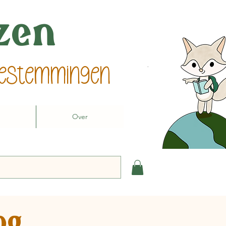
izen
 bestemmingen
Over
og