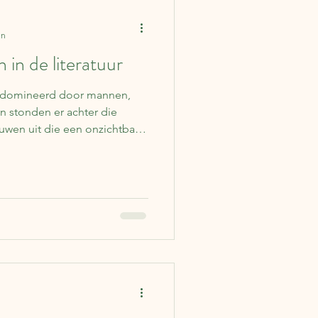
Columns
Ierland
en
in de literatuur
lgië
Japan
Duitsland
gedomineerd door mannen,
n stonden er achter die
uwen uit die een onzichtbare
erkenning van hun partners en