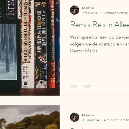
Mariska
7 feb 2024
5 minuten om te
Remi's Reis in All
Waar speelt alleen op de werel
volgen we de voetsporen van
Hector Malot.
Mariska
31 jan 2024
4 minuten om te