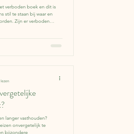
et verboden boek en dit is
stil te staan bij waar en
rden. Zijn er verboden
rom worden boeken verboden
om ze te lezen?
 lezen
vergetelijke
t?
gen langer vasthouden?
eizen onvergetelijk te
n bijzondere