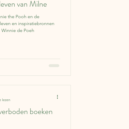
 leven van Milne
nnie the Pooh en de
 leven en inspiratiebronnen
an Winnie de Poeh
e lezen
verboden boeken