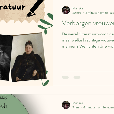
Lapland
Reisverhalen
Frankrijk
Spanje
Koffer 
Mariska
20 mrt
6 minuten om te lez
Verborgen vrouwen 
Over boeken
IJsland
Finland
Nederland
Be
De wereldliteratuur wordt 
maar welke krachtige vrouwe
ë
Portugal
Literaire kalender
Syrië
Schotland
mannen? We lichten drie vro
rol speelden in de literaire 
familieleden.
Mariska
7 jan
4 minuten om te lezen