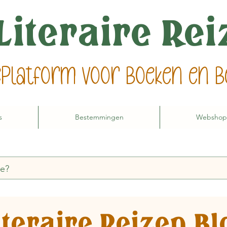
Literaire Re
ieplatform voor boeken en
s
Bestemmingen
Webshop
iteraire Reizen Bl