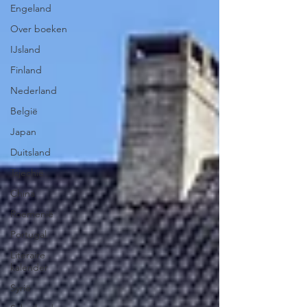
Engeland
Over boeken
IJsland
Finland
Nederland
België
Japan
Duitsland
Tsjechië
China
Roemenië
Portugal
Literaire
kalender
Syrië