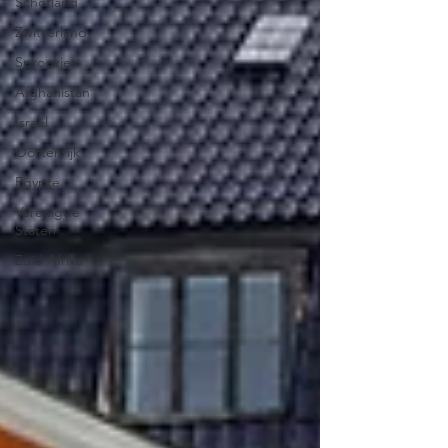
Schotland
Zwitserland
Sprookjes
Afghanistan
Israël
Oostenrijk
Egypte
Verenigde
Staten
Zuid Afrika