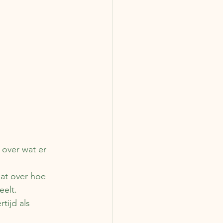
over wat er 
at over hoe 
elt. 
tijd als 