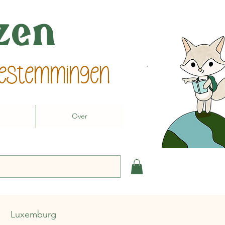
izen
 bestemmingen
Over
Luxemburg