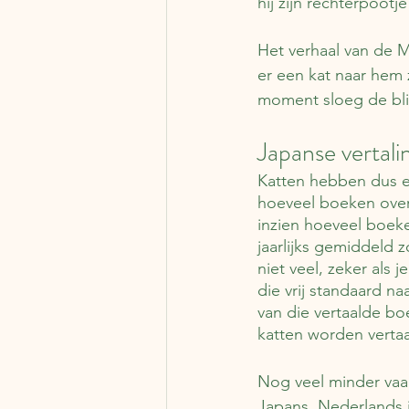
hij zijn rechterpootj
Het verhaal van de 
er een kat naar hem 
moment sloeg de bl
Japanse vertali
Katten hebben dus ee
hoeveel boeken over 
inzien hoeveel boeke
jaarlijks gemiddeld 
niet veel, zeker als 
die vrij standaard n
van die vertaalde bo
katten worden vertaa
Nog veel minder vaa
Japans. Nederlands is