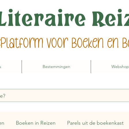
Literaire Re
ieplatform voor boeken en
s
Bestemmingen
Webshop
en
Boeken in Reizen
Parels uit de boekenkast