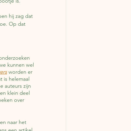
ootje is. 
n hij zag dat 
toe. Op dat 
e onderzoeken 
 we kunnen wel 
ers
worden er 
t is helemaal 
e auteurs zijn 
en klein deel 
boeken over 
en naar het 
ens een artikel 