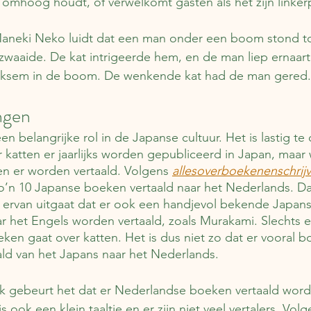
e omhoog houdt, of verwelkomt gasten als het zijn linkerp
Maneki Neko luidt dat een man onder een boom stond toe
zwaaide. De kat intrigeerde hem, en de man liep ernaar
iksem in de boom. De wenkende kat had de man gered.
ngen
n belangrijke rol in de Japanse cultuur. Het is lastig t
katten er jaarlijks worden gepubliceerd in Japan, maar
n er worden vertaald. Volgens 
allesoverboekenenschrijv
zo’n 10 Japanse boeken vertaald naar het Nederlands. Da
je ervan uitgaat dat er ook een handjevol bekende Japans
aar het Engels worden vertaald, zoals Murakami. Slechts e
eken gaat over katten. Het is dus niet zo dat er vooral 
ld van het Japans naar het Nederlands.
k gebeurt het dat er Nederlandse boeken vertaald word
 ook een klein taaltje en er zijn niet veel vertalers. Volg