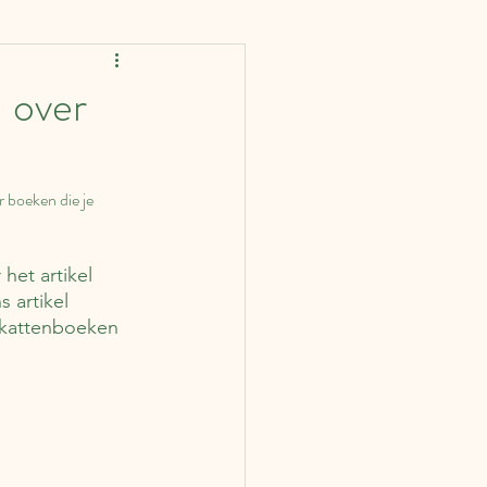
rankrijk
Spanje
 over
IJsland
Finland
r boeken die je 
ië
Portugal
et artikel 
 artikel 
 kattenboeken 