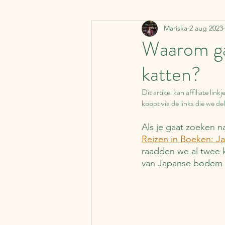
Mariska
2 aug 2023
Denemarken
Vervoermi
Waarom ga
katten?
Koffer Columns
Ierland
Dit artikel kan affiliate li
koopt via de links die we dele
Nederland
België
J
Als je gaat zoeken n
Reizen in Boeken: J
Literaire kalender
Syrië
raadden we al twee 
van Japanse bodem v