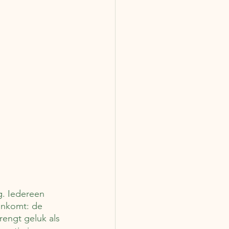
g. Iedereen 
enkomt: de 
engt geluk als 