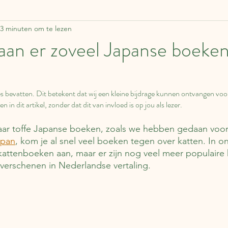
3 minuten om te lezen
ddelen
Zweden
Lapland
Reisverhalen
F
an er zoveel Japanse boeken
Estland
Italië
Engeland
Over boeken
nkjes bevatten. Dit betekent dat wij een kleine bijdrage kunnen ontvangen voo
n in dit artikel, zonder dat dit van invloed is op jou als lezer.
apan
Duitsland
Tsjechië
China
Roemen
aar toffe Japanse boeken, zoals we hebben gedaan voor h
apan
, kom je al snel veel boeken tegen over katten. In ons
Schotland
kattenboeken aan, maar er zijn nog veel meer populaire
erschenen in Nederlandse vertaling.