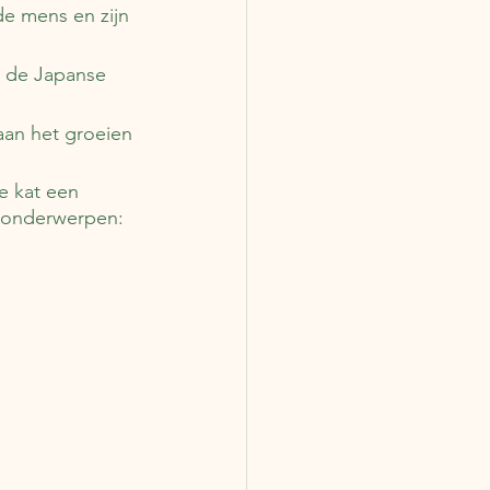
de mens en zijn 
 de Japanse 
aan het groeien 
e kat een 
e onderwerpen: 