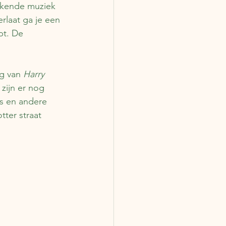
bekende muziek 
erlaat ga je een 
pt. De 
g van 
Harry 
zijn er nog 
rs en andere 
tter straat 