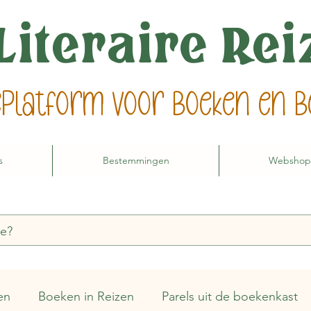
Literaire Re
ieplatform voor boeken en
s
Bestemmingen
Webshop
en
Boeken in Reizen
Parels uit de boekenkast