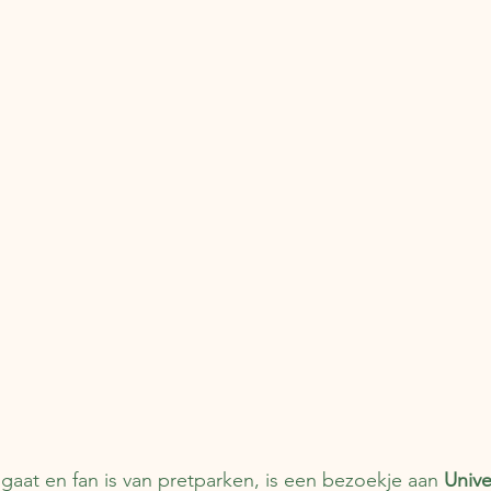
gaat en fan is van pretparken, is een bezoekje aan 
Unive