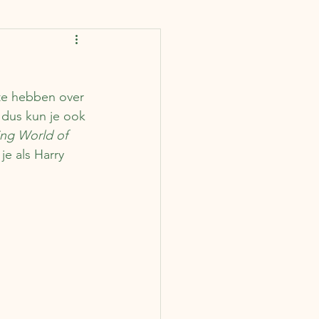
rankrijk
Spanje
 te hebben over 
IJsland
Finland
 dus kun je ook 
ng World of 
je als Harry 
ië
Portugal