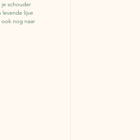
 je schouder 
levende lijve 
r ook nog naar 