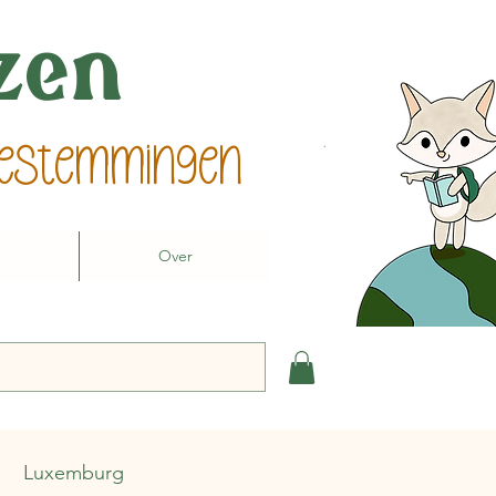
izen
 bestemmingen
Over
Luxemburg