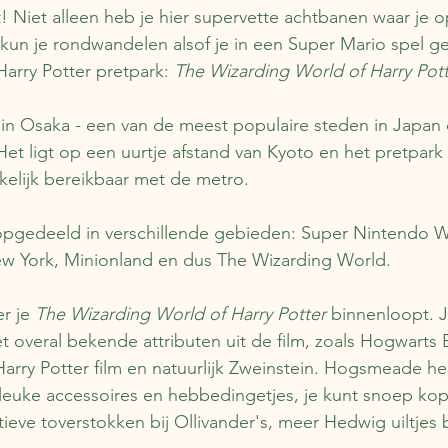
! Niet alleen heb je hier supervette achtbanen waar je o
n kun je rondwandelen alsof je in een Super Mario spel ge
Harry Potter pretpark: 
The Wizarding World of Harry Pot
k in Osaka - een van de meest populaire steden in Japan 
et ligt op een uurtje afstand van Kyoto en het pretpark 
elijk bereikbaar met de metro.
 opgedeeld in verschillende gebieden: Super Nintendo Wo
w York, Minionland en dus The Wizarding World. 
r je 
The Wizarding World of Harry Potter
 binnenloopt. J
 overal bekende attributen uit de film, zoals Hogwarts 
arry Potter film en natuurlijk Zweinstein. Hogsmeade h
leuke accessoires en hebbedingetjes, je kunt snoep kop
ieve toverstokken bij Ollivander's, meer Hedwig uiltjes 