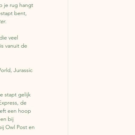
p je rug hangt 
stapt bent, 
ter
.
die veel 
is vanuit de 
rld, Jurassic 
e stapt gelijk 
Express, de 
eeft een hoop 
en bij 
bij Owl Post en 