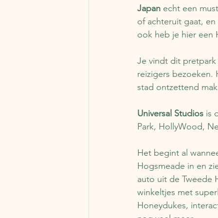
Japan
 echt een must
of achteruit gaat, e
ook heb je hier een 
Je vindt dit pretpar
reizigers bezoeken. H
stad ontzettend makk
Universal Studios
 is
Park, HollyWood, Ne
Het begint al wannee
Hogsmeade in en ziet
auto uit de Tweede H
winkeltjes met super
Honeydukes, interact