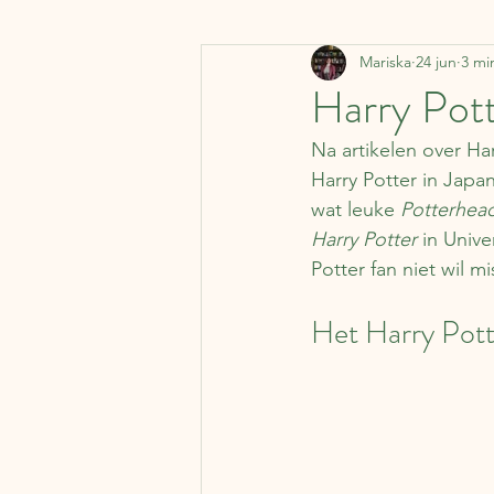
Mariska
24 jun
3 mi
Denemarken
Vervoermi
Harry Pott
Na artikelen over Har
Koffer Columns
Ierland
Harry Potter in Japa
wat leuke 
Potterhea
Harry Potter
 in Unive
Nederland
België
J
Potter fan niet wil m
Het Harry Potte
Literaire kalender
Syrië