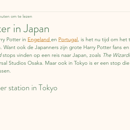
nuten om te lezen
ddelen
Zweden
Lapland
Reisverhalen
F
er in Japan
ry Potter in 
Engeland 
en 
Portugal
, is het nu tijd om het
Estland
Italië
Engeland
Over boeken
n. Want ook de Japanners zijn grote Harry Potter fans en
d
 stops vinden op een reis naar Japan, zoals 
The Wizardi
rsal Studios Osaka. Maar ook in Tokyo is er een stop die 
apan
Duitsland
Tsjechië
China
Roemen
issen.
r station in Tokyo
Schotland