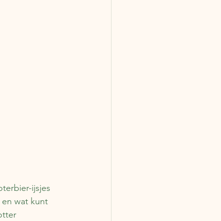
terbier-ijsjes 
n en wat kunt 
tter 