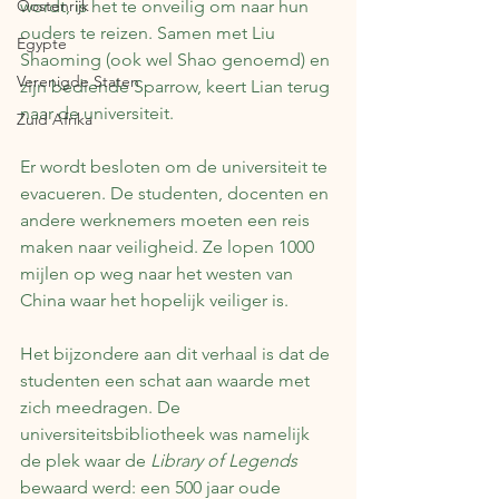
Oostenrijk
wordt, is het te onveilig om naar hun 
ouders te reizen. Samen met Liu 
Egypte
Shaoming (ook wel Shao genoemd) en 
Verenigde Staten
zijn bediende Sparrow, keert Lian terug 
naar de universiteit.
Zuid Afrika
Er wordt besloten om de universiteit te 
evacueren. De studenten, docenten en 
andere werknemers moeten een reis 
maken naar veiligheid. Ze lopen 1000 
mijlen op weg naar het westen van 
China waar het hopelijk veiliger is.
Het bijzondere aan dit verhaal is dat de 
studenten een schat aan waarde met 
zich meedragen. De 
universiteitsbibliotheek was namelijk 
de plek waar de 
Library of Legends 
bewaard werd: een 500 jaar oude 