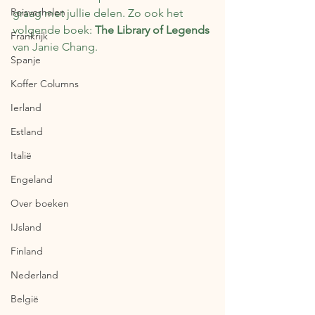
Reisverhalen
graag met jullie delen. Zo ook het 
volgende boek: 
The Library of Legends
Frankrijk
van Janie Chang.
Spanje
Koffer Columns
Ierland
Estland
Italië
Engeland
Over boeken
IJsland
Finland
Nederland
België