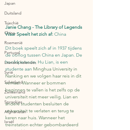
Japan
Duitsland
Tsjechië
Janie Chang - The Library of Legends
China
Waar Speelt het zich af: 
China
Roemenië
Dit boek speelt zich af in 1937 tijdens 
Portugal
de oorlog tussen China en Japan. De 
hoofdpersoon, Hu Lian, is een 
Literaire kalender
studente aan 
Minghua University in 
Syrië
Nanking en we volgen haar reis in dit 
Schotland
verhaal. Wanneer er bommen 
beginnen te vallen is het zelfs op de 
Zwitserland
universiteit niet meer veilig. Lian en 
Sprookjes
andere studenten besluiten de 
universiteit te verlaten en terug te 
Afghanistan
keren naar huis. Wanneer het 
Israël
treinstation echter gebombardeerd 