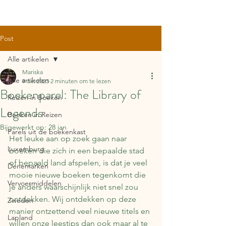
Post
Alle artikelen
Mariska
Alle artikelen
9 okt 2023
2 minuten om te lezen
Boekenparel: The Library of
Reizen in Boeken
Legends
Boeken in Reizen
Bijgewerkt op:
28 jan
Parels uit de boekenkast
Het leuke aan op zoek gaan naar 
Luxemburg
boeken die zich in een bepaalde stad 
of bepaald land afspelen, is dat je veel 
Denemarken
mooie nieuwe boeken tegenkomt die 
Vervoermiddelen
je anders waarschijnlijk niet snel zou 
ontdekken. Wij ontdekken op deze 
Zweden
manier ontzettend veel nieuwe titels en 
Lapland
willen onze leestips dan ook maar al te 