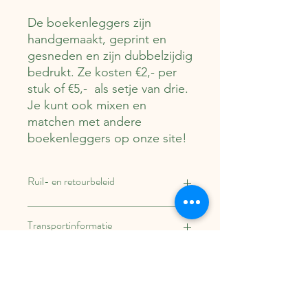
De boekenleggers zijn
handgemaakt, geprint en
gesneden en zijn dubbelzijdig
bedrukt. Ze kosten €2,- per
stuk of €5,- als setje van drie.
Je kunt ook mixen en
matchen met andere
boekenleggers op onze site!
Ruil- en retourbeleid
Binnen 14 dagen kun je dit artikel
Transportinformatie
retourneren. Verzend- en
retourkosten zijn voor de klant.
Dit item wordt binnen 3-5 werkdagen
verstuurd via PostNL.
Verzendkosten bedragen €2,20