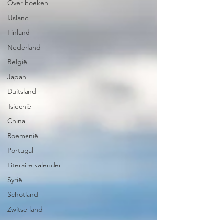
Over boeken
IJsland
Finland
Nederland
België
Japan
Duitsland
Tsjechië
China
Roemenië
Portugal
Literaire kalender
Syrië
Schotland
Zwitserland