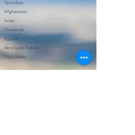
Sprookjes
Afghanistan
Israël
Oostenrijk
Egypte
Verenigde Staten
Zuid Afrika