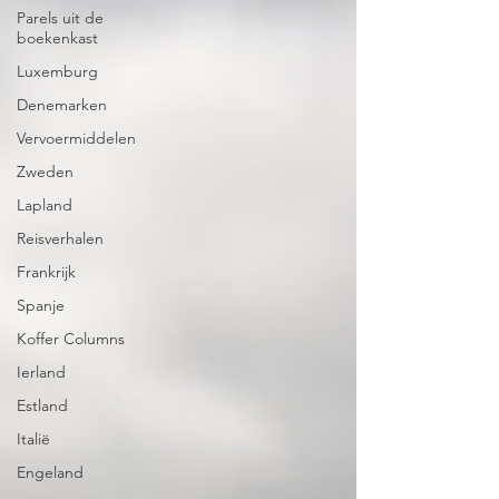
Parels uit de
boekenkast
Luxemburg
Denemarken
Vervoermiddelen
Zweden
Lapland
Reisverhalen
Frankrijk
Spanje
Koffer Columns
Ierland
Estland
Italië
Engeland