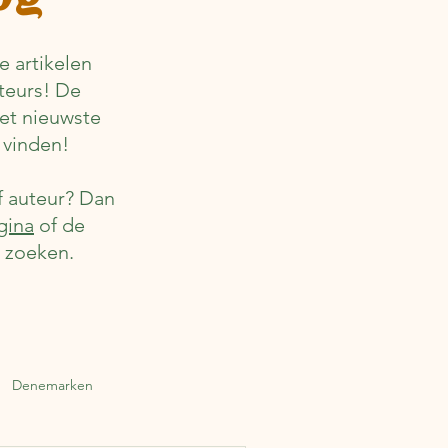
 artikelen
teurs! De
het nieuwste
 vinden!
f auteur? Dan
gina
of de
r zoeken.
Denemarken