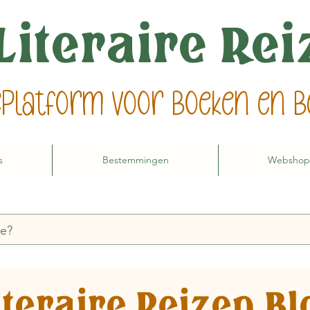
Literaire Re
ieplatform voor boeken en
s
Bestemmingen
Webshop
iteraire Reizen Bl