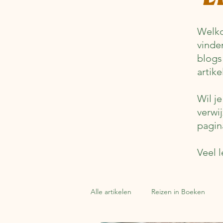
Welko
vinde
blogs
artik
Wil j
verwi
pagin
Veel l
Alle artikelen
Reizen in Boeken