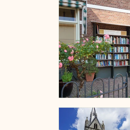
Vervoermiddelen
Zweden
Estland
Italië
Engeland
Tsjechië
China
Roemeni