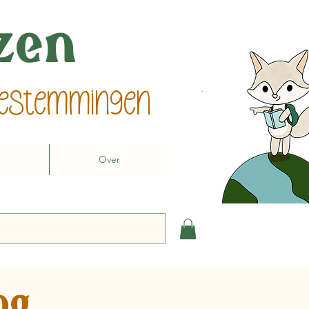
izen
 bestemmingen
Over
og