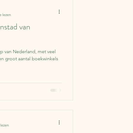
Columns
Ierland
e lezen
nstad van
lgië
Japan
Duitsland
p van Nederland, met veel
 lezen