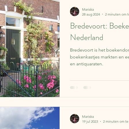
Lapland
Reisverhalen
Frankrijk
Spanje
Koffer 
Mariska
28 aug 2024
2 minuten om t
Bredevoort: Boeke
Over boeken
IJsland
Finland
Nederland
Be
Nederland
Bredevoort is het boekendor
ë
Portugal
Literaire kalender
Syrië
Schotland
boekenkastjes markten en een groot aantal boekwinkels
en antiquaraten.
Mariska
19 jul 2023
2 minuten om te