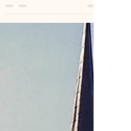
sprookjespretparken.