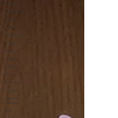
Engeland
Over boeken
IJsland
Finland
Nederland
België
Japan
Duitsland
Tsjechië
China
Roemenië
Portugal
Literaire
kalender
Syrië