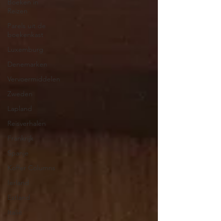
Boeken in
Reizen
Parels uit de
boekenkast
Luxemburg
Denemarken
Vervoermiddelen
Zweden
Lapland
Reisverhalen
Frankrijk
Spanje
Koffer Columns
Ierland
Estland
Italië