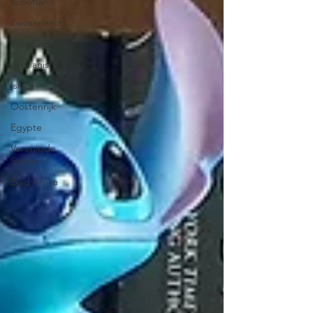
Schotland
Zwitserland
Sprookjes
Afghanistan
Israël
Oostenrijk
Egypte
Verenigde
Staten
Zuid Afrika