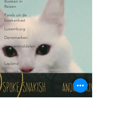
Boeken in
Reizen
Parels uit de
boekenkast
Luxemburg
Denemarken
Vervoermiddelen
Zweden
Lapland
Reisverhalen
Frankrijk
Spanje
Koffer Columns
Ierland
Estland
Italië