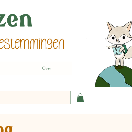
izen
 bestemmingen
Over
og