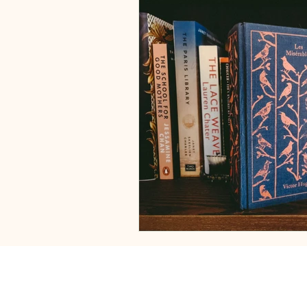
Vervoermiddelen
Zweden
Estland
Italië
Engeland
Tsjechië
China
Roemeni