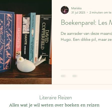
Lapland
Reisverhalen
Frankrijk
Spanje
Koffer 
Mariska
31 jul 2023
2 minuten om te
Boekenparel: Les M
Over boeken
IJsland
Finland
Nederland
Be
De aanrader van deze maand 
Hugo. Een dikke pil, maar z
ë
Portugal
Literaire kalender
Syrië
Schotland
Literaire Reizen
Alles wat je wil weten over boeken en reizen