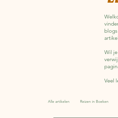
Welko
vinde
blogs
artik
Wil j
verwi
pagin
Veel l
Alle artikelen
Reizen in Boeken