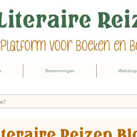
Literaire Re
ieplatform voor boeken en
s
Bestemmingen
Webshop
iteraire Reizen Bl