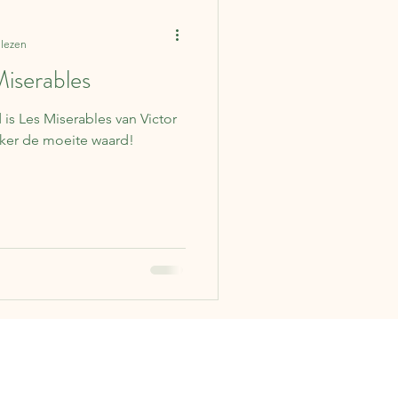
Columns
Ierland
 lezen
iserables
lgië
Japan
Duitsland
is Les Miserables van Victor
eker de moeite waard!