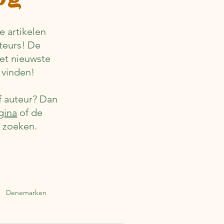
 artikelen
teurs! De
het nieuwste
 vinden!
f auteur? Dan
gina
of de
r zoeken.
Denemarken