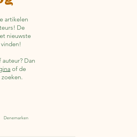
 artikelen
teurs! De
het nieuwste
 vinden!
f auteur? Dan
gina
of de
r zoeken.
Denemarken