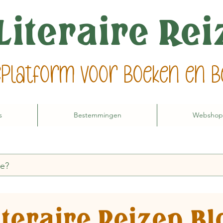
Literaire Re
ieplatform voor boeken en
s
Bestemmingen
Webshop
iteraire Reizen Bl