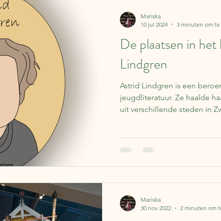
Lapland
Reisverhalen
Frankrijk
Spanje
Koffer 
Mariska
10 jul 2024
3 minuten om te
De plaatsen in het 
Over boeken
IJsland
Finland
Nederland
Be
Lindgren
Astrid Lindgren is een bero
ë
Portugal
Literaire kalender
Syrië
Schotland
jeugdliteratuur. Ze haalde ha
uit verschillende steden in 
Mariska
30 nov 2022
2 minuten om t