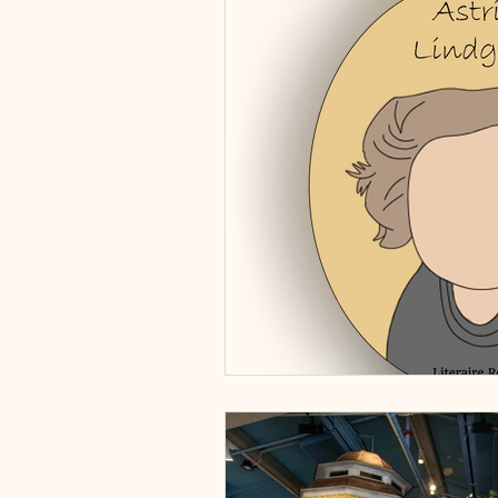
Vervoermiddelen
Zweden
Estland
Italië
Engeland
Tsjechië
China
Roemeni