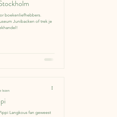
 Stockholm
oor boekenliefhebbers.
useum Junibacken of trek je
ekhandel!
e lezen
pi
 Pippi Langkous fan geweest