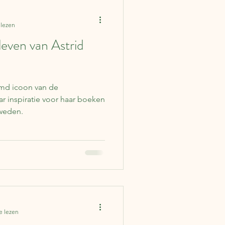
Columns
Ierland
 lezen
leven van Astrid
lgië
Japan
Duitsland
emd icoon van de
ar inspiratie voor haar boeken
Zweden.
e lezen