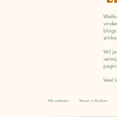
Welko
vinde
blogs
artik
Wil j
verwi
pagin
Veel l
Alle artikelen
Reizen in Boeken