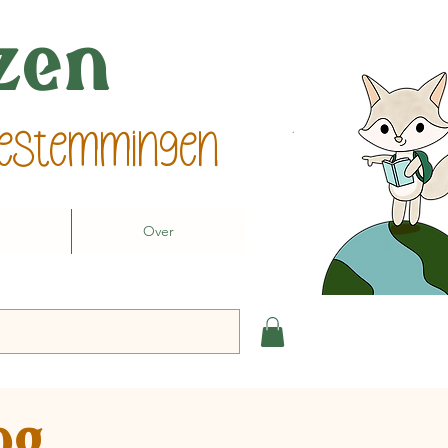
izen
 bestemmingen
Over
og