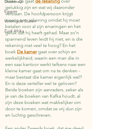
lezen. Zo gaat 
de rekening
 over 
Oostenrijk
gelukkig zijn en wat wij daaronder 
Egypte
verstaan. De hoofdpersoon krijgt 
ineens een rekening omdat hij moet 
Verenigde Staten
betalen voor al zijn ervaringen en het 
Zuid Afrika
geluk dat hij heeft gehad. Maar zo’n 
spannend leven leidt hij niet, en is die 
rekening niet veel te hoog? En het 
boek 
De kamer
 gaat over schijn en 
werkelijkheid, waarin een man die in 
een saai kantoor werkt telkens naar een 
kleine kamer gaat om na te denken - 
maar bestaat die kamer eigenlijk wel? 
En is deze verteller wel te geloven? 
Beide boeken zijn aanraders, zeker als 
je van de boeken van Kafka houdt, al 
zijn deze boeken wat makkelijker om 
door te komen, omdat ze vrij dun zijn 
en luchtig geschreven.
Een ander Zweeds boek, dat me deed 