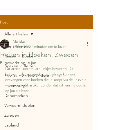
Post
Alle artikelen
Mariska
Alle artikelen
17 nov 2022
4 minuten om te lezen
Reizen in Boeken: Zweden
Reizen in Boeken
Bijgewerkt op:
6 jan
Boeken in Reizen
Dit artikel kan affiliate linkjes bevatten. Dit 
betekent dat wij een kleine bijdrage kunnen 
Parels uit de boekenkast
ontvangen voor boeken die je koopt via de links die 
we delen in dit artikel, zonder dat dit van invloed is 
Luxemburg
op jou als lezer.
Denemarken
Vervoermiddelen
Zweden
Lapland