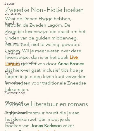
Japan
Zweedse Non-Fictie boeken
Duitsland
Waar de Denen Hygge hebben, 
Tsjechië
hebben de Zweden Lagom. De 
Zweedse levenswijze die draait om het 
China
vinden van de gulden middenweg. 
Roemenië
Niet te veel, niet te weinig, gewoon: 
Lagom. Wil je meer weten over deze 
Portugal
levenswijze, dan is er het boek 
Live 
Literaire kalender
Lagom
 geschreven door 
Anna Brones
dat hierover gaat, inclusief tips hoe je 
Syrië
lagom in je eigen leven kunt verwerken 
Schotland
en recepten voor traditionele Zweedse 
lekkernijen.
Zwitserland
Zweedse Literatuur en romans
Sprookjes
Afghanistan
Als je van literatuur houdt die je aan 
het denken zet, dan moet je de 
Israël
boeken van 
Jonas Karlsson
 zeker 