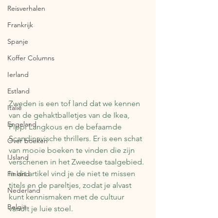
Reisverhalen
Frankrijk
Spanje
Koffer Columns
Ierland
Estland
Zweden is een tof land dat we kennen 
Italië
van de gehaktballetjes van de Ikea, 
Engeland
Pippi Langkous en de befaamde 
Scandinavische thrillers. Er is een schat 
Over boeken
van mooie boeken te vinden die zijn 
IJsland
verschenen in het Zweedse taalgebied. 
In dit artikel vind je de niet te missen 
Finland
titels en de pareltjes, zodat je alvast 
Nederland
kunt kennismaken met de cultuur 
België
vanuit je luie stoel.