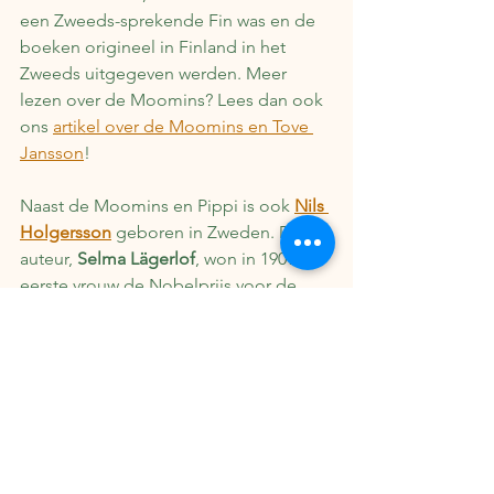
een Zweeds-sprekende Fin was en de 
boeken origineel in Finland in het 
Zweeds uitgegeven werden. Meer 
lezen over de Moomins? Lees dan ook 
ons 
artikel over de Moomins en Tove 
Jansson
!
Naast de Moomins en Pippi is ook 
Nils 
Holgersson
 geboren in Zweden. De 
auteur, 
Selma Lägerlof
, won in 1909 als 
eerste vrouw de Nobelprijs voor de 
literatuur. De kleine Nils wordt voor zijn 
streken gestraft en verandert in een 
kabouter. Hij beleeft allerlei avonturen 
op de rug van een gans en zijn 
verhalen zijn klassiekers geworden 
binnen de jeugdliteratuur.