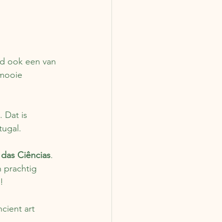
ijd ook een van 
mooie 
 Dat is 
tugal. 
 das Ciências
. 
 prachtig 
! 
cient art 