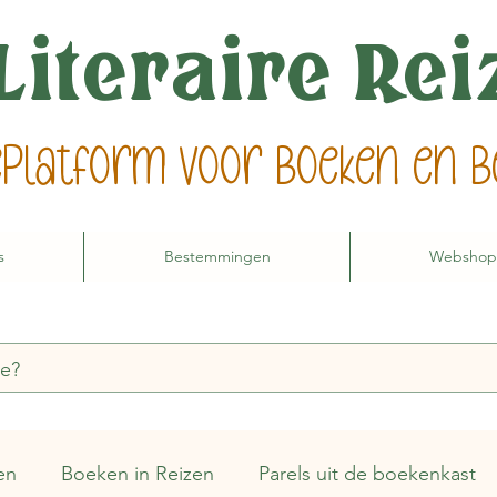
Literaire Re
ieplatform voor boeken en
s
Bestemmingen
Webshop
en
Boeken in Reizen
Parels uit de boekenkast