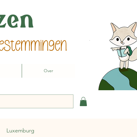
izen
 bestemmingen
Over
Luxemburg