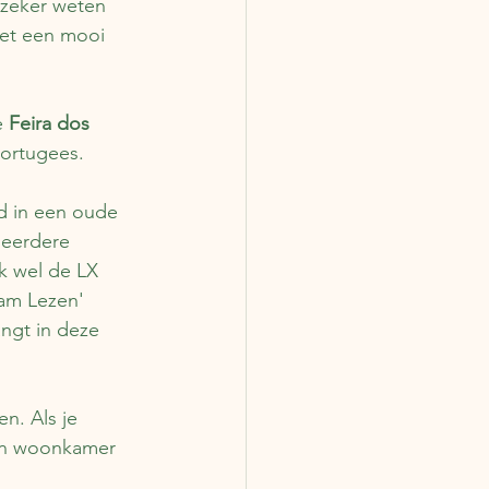
 zeker weten 
et een mooi 
 
Feira dos 
Portugees.
gd in een oude 
meerdere 
k wel de LX 
aam Lezen' 
ngt in deze 
n. Als je 
Een woonkamer 