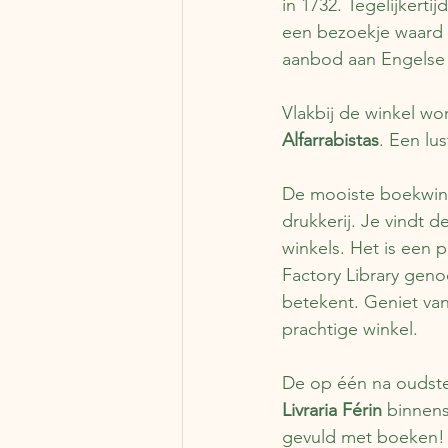
in 1732. Tegelijkert
een bezoekje waard 
aanbod aan Engelse
Vlakbij de winkel w
Alfarrabistas
. Een lu
De mooiste boekwink
drukkerij. Je vindt 
winkels. Het is een 
Factory Library geno
betekent. Geniet van
prachtige winkel.
De op één na oudste 
Livraria Férin
 binnen
gevuld met boeken!