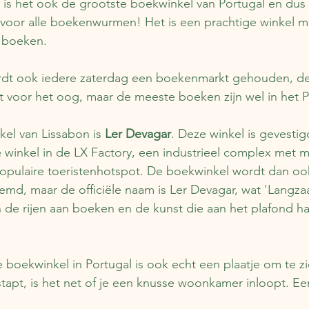
ijd is het ook de grootste boekwinkel van Portugal en dus
voor alle boekenwurmen! Het is een prachtige winkel m
 boeken.
ordt ook iedere zaterdag een boekenmarkt gehouden, de
st voor het oog, maar de meeste boeken zijn wel in het 
el van Lissabon is 
Ler Devagar
. Deze winkel is gevesti
de winkel in de LX Factory, een industrieel complex met 
populaire toeristenhotspot. De boekwinkel wordt dan oo
emd, maar de officiële naam is Ler Devagar, wat 'Langz
 de rijen aan boeken en de kunst die aan het plafond ha
boekwinkel in Portugal is ook echt een plaatje om te zie
stapt, is het net of je een knusse woonkamer inloopt. 
 