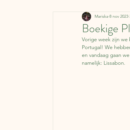
Mariska
8 nov 2023
Denemarken
Vervoermi
Boekige Pl
Vorige week zijn we
Koffer Columns
Ierland
Portugal! We hebbe
en vandaag gaan we 
namelijk: Lissabon.
Nederland
België
J
Literaire kalender
Syrië