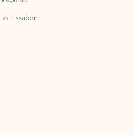
 je ogen uit!
 in Lissabon