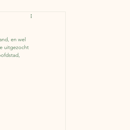
rankrijk
Spanje
and, en wel 
IJsland
Finland
je uitgezocht 
ofdstad, 
ië
Portugal