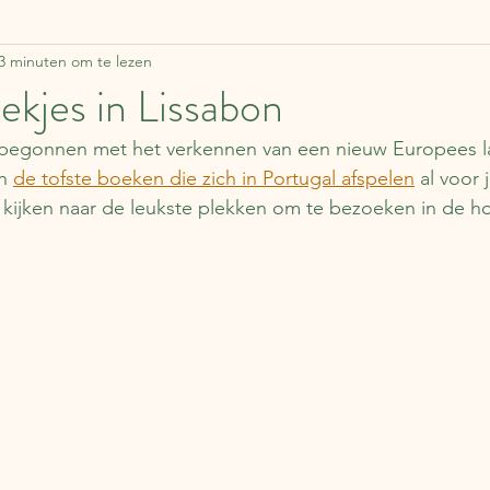
3 minuten om te lezen
ddelen
Zweden
Lapland
Reisverhalen
F
ekjes in Lissabon
 begonnen met het verkennen van een nieuw Europees l
Estland
Italië
Engeland
Over boeken
n 
de tofste boeken die zich in Portugal afspelen
 al voor 
kijken naar de leukste plekken om te bezoeken in de ho
apan
Duitsland
Tsjechië
China
Roemen
Schotland