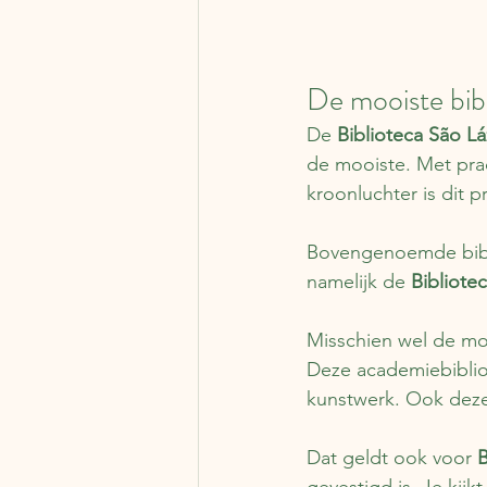
De mooiste bib
De 
Biblioteca São L
de mooiste. Met pra
kroonluchter is dit 
Bovengenoemde biblio
namelijk de 
Bibliote
Misschien wel de moo
Deze academiebibliot
kunstwerk. Ook deze b
Dat geldt ook voor 
B