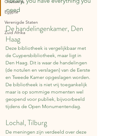
library, you have everything you 
Oostenrijk
need
Egypte
Verenigde Staten
De handelingenkamer, Den 
Zuid Afrika
Haag
Deze bibliotheek is vergelijkbaar met 
de Cuypersbibliotheek, maar ligt in 
Den Haag. Dit is waar de handelingen 
(de notulen en verslagen) van de Eerste 
en Tweede Kamer opgeslagen worden. 
De bibliotheek is niet vrij toegankelijk 
maar is op sommige momenten wel 
geopend voor publiek, bijvoorbeeld 
tijdens de Open Monumentendag.
Lochal, Tilburg
De meningen zijn verdeeld over deze 