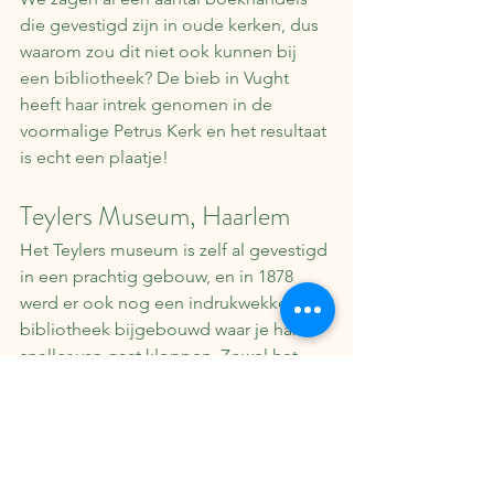
die gevestigd zijn in oude kerken, dus 
waarom zou dit niet ook kunnen bij 
een bibliotheek? De bieb in Vught 
heeft haar intrek genomen in de 
voormalige Petrus Kerk en het resultaat 
is echt een plaatje!
Teylers Museum, Haarlem
Het Teylers museum is zelf al gevestigd 
in een prachtig gebouw, en in 1878 
werd er ook nog een indrukwekkende 
bibliotheek bijgebouwd waar je hart 
sneller van gaat kloppen. Zowel het 
museum als de bibliotheek zijn een 
bezoekje waard als je van mooie 
plekken houdt.