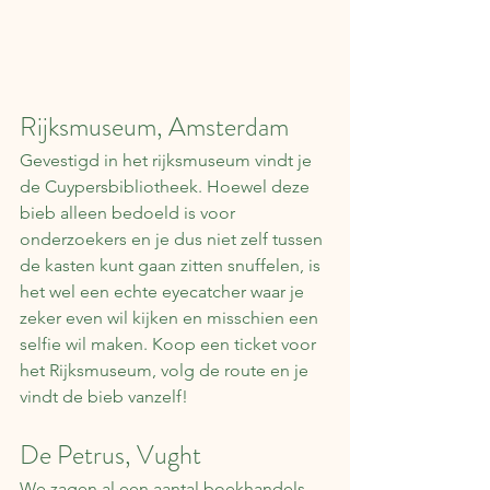
Rijksmuseum, Amsterdam
Gevestigd in het rijksmuseum vindt je 
de Cuypersbibliotheek. Hoewel deze 
bieb alleen bedoeld is voor 
onderzoekers en je dus niet zelf tussen 
de kasten kunt gaan zitten snuffelen, is 
het wel een echte eyecatcher waar je 
zeker even wil kijken en misschien een 
selfie wil maken. Koop een ticket voor 
het Rijksmuseum, volg de route en je 
vindt de bieb vanzelf!
De Petrus, Vught
We zagen al een aantal boekhandels 