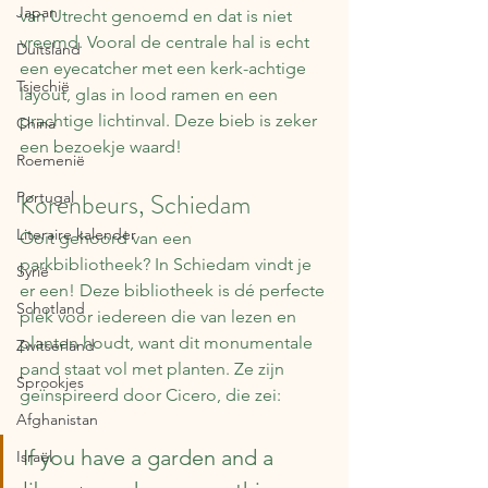
Japan
van Utrecht genoemd en dat is niet 
vreemd. Vooral de centrale hal is echt 
Duitsland
een eyecatcher met een kerk-achtige 
Tsjechië
layout, glas in lood ramen en een 
prachtige lichtinval. Deze bieb is zeker 
China
een bezoekje waard!
Roemenië
Korenbeurs, Schiedam
Portugal
Literaire kalender
Ooit gehoord van een 
parkbibliotheek? In Schiedam vindt je 
Syrië
er een! Deze bibliotheek is dé perfecte 
Schotland
plek voor iedereen die van lezen en 
planten houdt, want dit monumentale 
Zwitserland
pand staat vol met planten. Ze zijn 
Sprookjes
geïnspireerd door Cicero, die zei:
Afghanistan
If you have a garden and a 
Israël