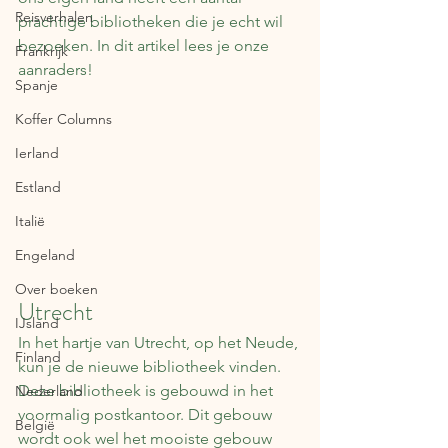
Reisverhalen
prachtige bibliotheken die je echt wil 
bezoeken. In dit artikel lees je onze 
Frankrijk
aanraders!
Spanje
Koffer Columns
Ierland
Estland
Italië
Engeland
Over boeken
Utrecht
IJsland
In het hartje van Utrecht, op het Neude, 
Finland
kun je de nieuwe bibliotheek vinden. 
Deze bibliotheek is gebouwd in het 
Nederland
voormalig postkantoor. Dit gebouw 
België
wordt ook wel het mooiste gebouw 