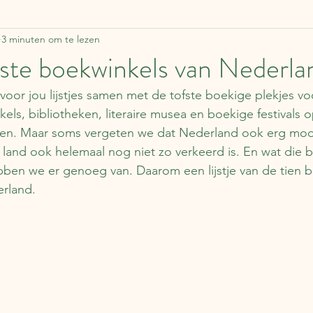
3 minuten om te lezen
ddelen
Zweden
Lapland
Reisverhalen
F
ste boekwinkels van Nederla
t voor jou lijstjes samen met de tofste boekige plekjes vo
Estland
Italië
Engeland
Over boeken
ls, bibliotheken, literaire musea en boekige festivals o
n. Maar soms vergeten we dat Nederland ook erg mooi 
n land ook helemaal nog niet zo verkeerd is. En wat die 
apan
Duitsland
Tsjechië
China
Roemen
bben we er genoeg van. Daarom een lijstje van de tien b
rland.
Schotland