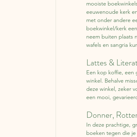
mooiste boekwinkels 
eeuwenoude kerk en h
met onder andere e
boekwinkel/kerk een 
neem buiten plaats n
wafels en sangria kun
Lattes & Litera
Een kop koffie, een
winkel. Behalve miss
deze winkel, zeker v
een mooi, gevarieer
Donner, Rotte
In deze prachtige, g
boeken tegen die je 