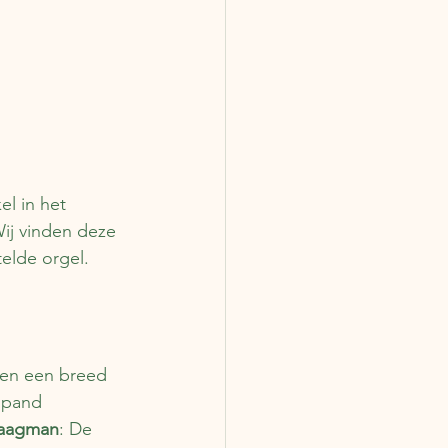
l in het 
ij vinden deze 
elde orgel. 
bben een breed 
 pand 
Paagman
: De 