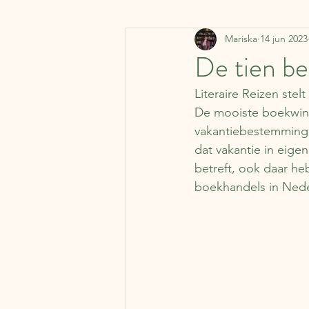
Mariska
14 jun 2023
Denemarken
Vervoermi
De tien be
Literaire Reizen stel
Koffer Columns
Ierland
De mooiste boekwinke
vakantiebestemminge
dat vakantie in eige
Nederland
België
J
betreft, ook daar he
boekhandels in Nede
Literaire kalender
Syrië