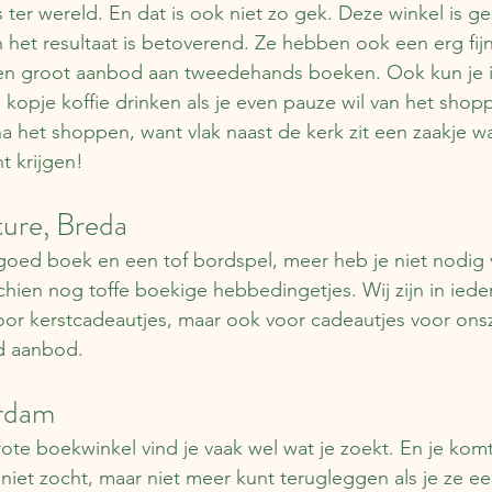
ter wereld. En dat is ook niet zo gek. Deze winkel is ge
et resultaat is betoverend. Ze hebben ook een erg fijne
en groot aanbod aan tweedehands boeken. Ook kun je i
kopje koffie drinken als je even pauze wil van het shopp
a het shoppen, want vlak naast de kerk zit een zaakje wa
t krijgen!
ture, Breda
 goed boek en een tof bordspel, meer heb je niet nodig
chien nog toffe boekige hebbedingetjes. Wij zijn in ieder
oor kerstcadeautjes, maar ook voor cadeautjes voor ons
d aanbod.
rdam
rote boekwinkel vind je vaak wel wat je zoekt. En je kom
niet zocht, maar niet meer kunt terugleggen als je ze e