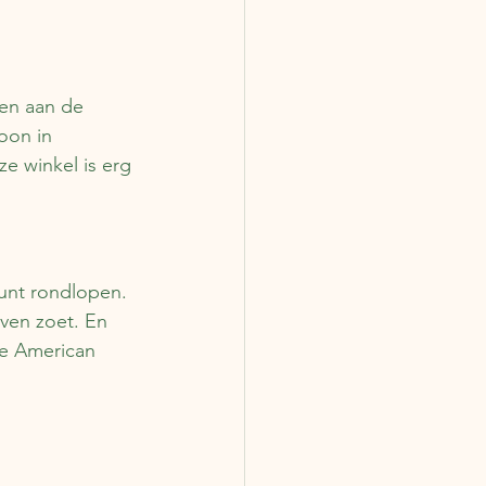
ken aan de 
oon in 
e winkel is erg 
unt rondlopen. 
even zoet. En 
de American 