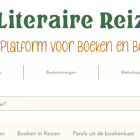
Literaire Re
ieplatform voor boeken en
s
Bestemmingen
Webshop
en
Boeken in Reizen
Parels uit de boekenkast