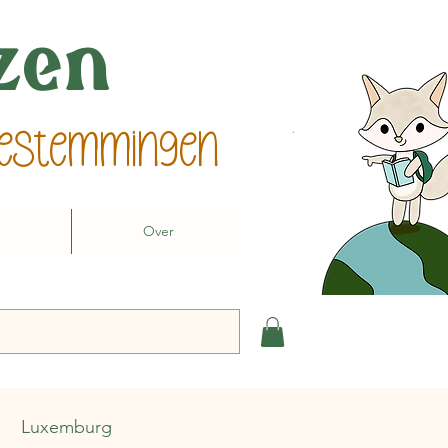
izen
 bestemmingen
Over
Luxemburg