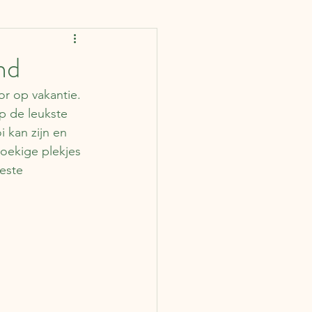
rankrijk
Spanje
nd
or op vakantie. 
IJsland
Finland
p de leukste 
kan zijn en 
boekige plekjes 
ië
Portugal
este 