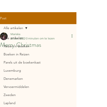
Post
Alle artikelen
Mariska
Alle artikelen
26 dec 2022
0 minuten om te lezen
Merry Christmas
Reizen in Boeken
Boeken in Reizen
Parels uit de boekenkast
Luxemburg
Denemarken
Vervoermiddelen
Zweden
Lapland