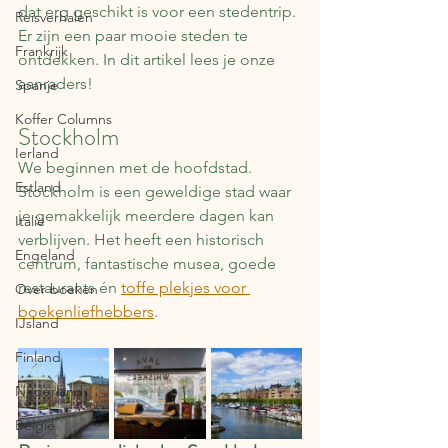
dat erg geschikt is voor een stedentrip. 
Reisverhalen
Er zijn een paar mooie steden te 
Frankrijk
ontdekken. In dit artikel lees je onze 
aanraders!
Spanje
Koffer Columns
Stockholm
Ierland
We beginnen met de hoofdstad. 
Estland
Stockholm is een geweldige stad waar 
je gemakkelijk meerdere dagen kan 
Italië
verblijven. Het heeft een historisch 
Engeland
centrum, fantastische musea, goede 
restaurants én 
toffe plekjes voor 
Over boeken
boekenliefhebbers
.
IJsland
Finland
Nederland
België