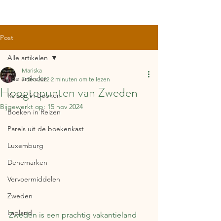
Post
Alle artikelen
Mariska
Alle artikelen
7 dec 2022
2 minuten om te lezen
Hoogtepunten van Zweden
Reizen in Boeken
Bijgewerkt op:
15 nov 2024
Boeken in Reizen
Parels uit de boekenkast
Luxemburg
Denemarken
Vervoermiddelen
Zweden
Lapland
Zweden is een prachtig vakantieland 