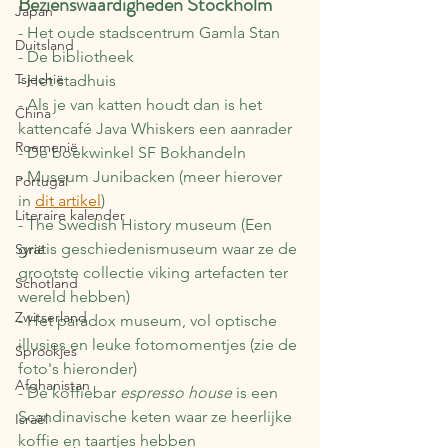
Bezienswaardigheden Stockholm
Japan
- Het oude stadscentrum Gamla Stan
Duitsland
- De bibliotheek
Tsjechië
- Het stadhuis
- Als je van katten houdt dan is het 
China
kattencafé Java Whiskers een aanrader
Roemenië
- De boekwinkel SF Bokhandeln
- Museum Junibacken (meer hierover 
Portugal
in 
dit artikel
)
Literaire kalender
- The Swedish History museum (Een 
gratis geschiedenismuseum waar ze de 
Syrië
grootste collectie viking artefacten ter 
Schotland
wereld hebben)
Zwitserland
- Het paradox museum, vol optische 
illusies en leuke fotomomentjes (zie de 
Sprookjes
foto's hieronder)
Afghanistan
- De koffiebar 
espresso house 
is een 
Scandinavische keten
waar ze heerlijke 
Israël
koffie en taartjes hebben