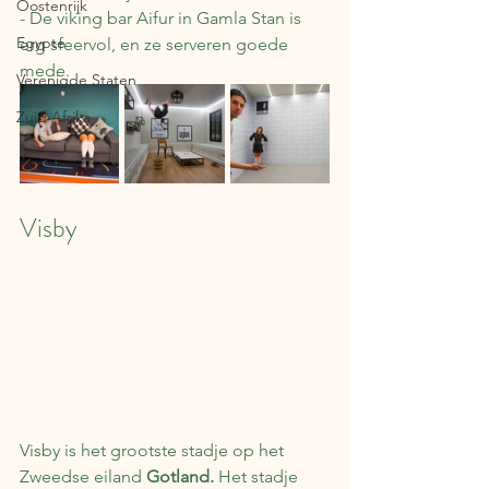
Oostenrijk
- De viking bar Aifur in Gamla Stan is 
Egypte
erg sfeervol, en ze serveren goede 
mede. 
Verenigde Staten
Zuid Afrika
Visby
Visby is het grootste stadje op het 
Zweedse eiland 
Gotland. 
Het stadje 