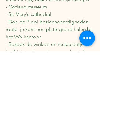
- Gotland museum
- St. Mary's cathedral
- Doe de Pippi-bezienswaardigheden 
route, je kunt een plattegrond halen bij 
het VVV kantoor
- Bezoek de winkels en restaurantjes in 
het historische centrum van de stad
- Visby staat bekend om haar schapen 
en de hele stad staat dan ook vol met 
standbeelden, hoeveel tel jij er?
Scandinavië
Zweden
Visby
Stockholm
Gotland
Zweden