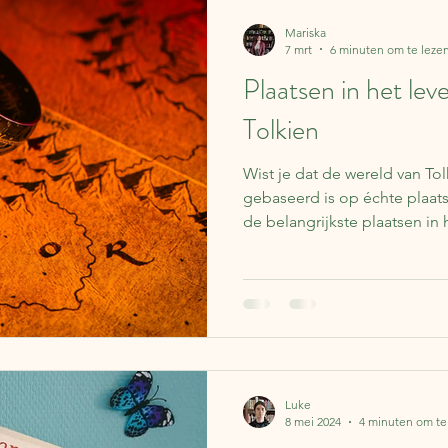
Lapland
Reisverhalen
Frankrijk
Spanje
Koffer 
Mariska
7 mrt
6 minuten om te leze
Plaatsen in het lev
Over boeken
IJsland
Finland
Nederland
Be
Tolkien
Wist je dat de wereld van Tol
ë
Portugal
Literaire kalender
Syrië
Schotland
gebaseerd is op échte plaa
de belangrijkste plaatsen in 
inspiratiebronnen voor de Sh
Luke
8 mei 2024
4 minuten om te