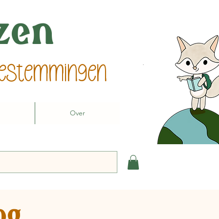
izen
 bestemmingen
Over
og