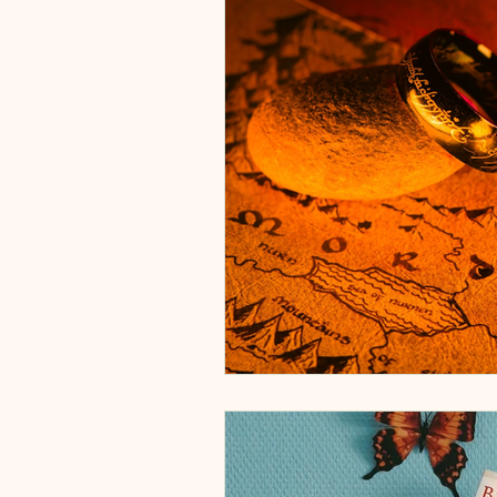
Vervoermiddelen
Zweden
Estland
Italië
Engeland
Tsjechië
China
Roemeni