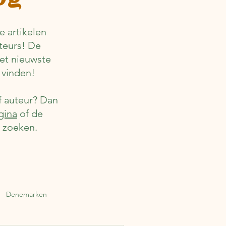
 artikelen
teurs! De
het nieuwste
 vinden!
f auteur? Dan
gina
of de
r zoeken.
Denemarken