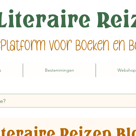
Literaire Re
ieplatform voor boeken en
s
Bestemmingen
Webshop
iteraire Reizen Bl