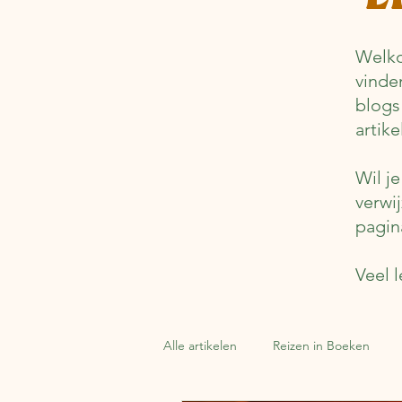
Welko
vinde
blogs
artik
Wil j
verwi
pagin
Veel l
Alle artikelen
Reizen in Boeken