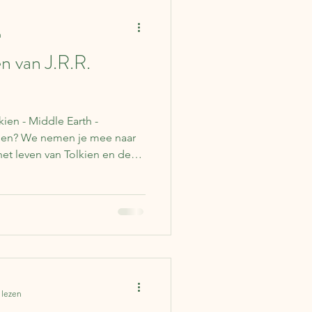
Columns
Ierland
n
en van J.R.R.
lgië
Japan
Duitsland
kien - Middle Earth -
tsen? We nemen je mee naar
het leven van Tolkien en de
ire en Rivendell!
 lezen