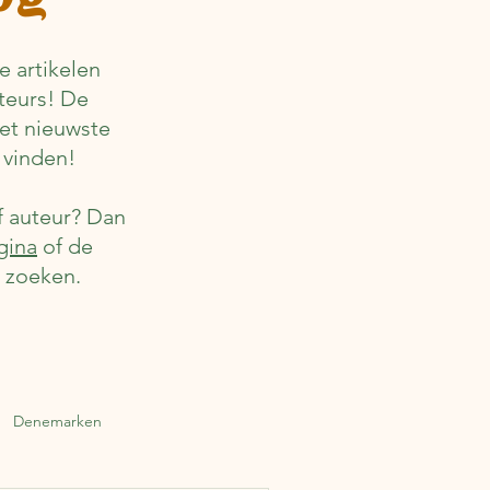
 artikelen
teurs! De
het nieuwste
 vinden!
f auteur? Dan
gina
of de
r zoeken.
Denemarken