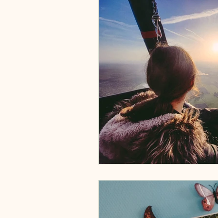
Vervoermiddelen
Zweden
Estland
Italië
Engeland
Tsjechië
China
Roemeni