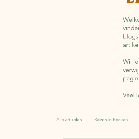
Welko
vinde
blogs
artik
Wil j
verwi
pagin
Veel l
Alle artikelen
Reizen in Boeken