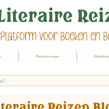
Literaire Re
ieplatform voor boeken en
s
Bestemmingen
Webshop
iteraire Reizen Bl