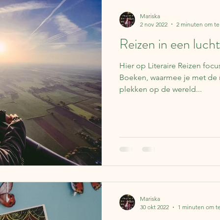
Lapland
Reisverhalen
Frankrijk
Spanje
Koffer 
Mariska
2 nov 2022
2 minuten om te
Reizen in een lucht
Over boeken
IJsland
Finland
Nederland
Be
Hier op Literaire Reizen foc
Boeken, waarmee je met de m
ë
Portugal
Literaire kalender
Syrië
Schotland
plekken op de wereld...
Mariska
30 okt 2022
1 minuten om te