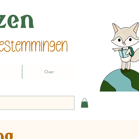
izen
 bestemmingen
Over
og