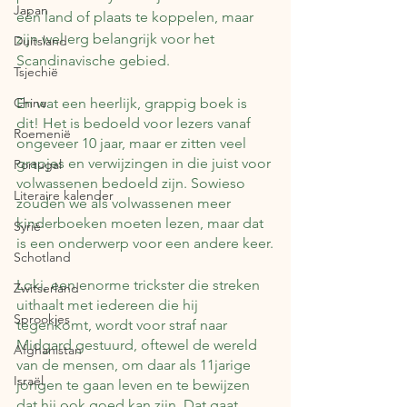
Japan
één land of plaats te koppelen, maar 
zijn wel erg belangrijk voor het 
Duitsland
Scandinavische gebied.
Tsjechië
China
En wat een heerlijk, grappig boek is 
dit! Het is bedoeld voor lezers vanaf 
Roemenië
ongeveer 10 jaar, maar er zitten veel 
grapjes en verwijzingen in die juist voor 
Portugal
volwassenen bedoeld zijn. Sowieso 
Literaire kalender
zouden we als volwassenen meer 
kinderboeken moeten lezen, maar dat 
Syrië
is een onderwerp voor een andere keer.
Schotland
Loki, een enorme trickster die streken 
Zwitserland
uithaalt met iedereen die hij 
Sprookjes
tegenkomt, wordt voor straf naar 
Midgard gestuurd, oftewel de wereld 
Afghanistan
van de mensen, om daar als 11jarige 
Israël
jongen te gaan leven en te bewijzen 
dat hij ook goed kan zijn. Dat gaat 