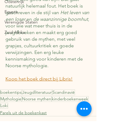
Oostenrijk
natuurlijk helemaal fout. Het boek is 
Egypte
geschreven in de stijl van 
Het leven van 
een loser
 en 
de waanzinnige boomhut
, 
Verenigde Staten
voor wie wat meer thuis is in de 
Zuid Afrika
jeugdboeken en maakt erg goed 
gebruik van de mythen, met veel 
grapjes, cultuurkritiek en goede 
verwijzingen. Een erg leuke 
kennismaking voor kinderen met de 
Noorse mythologie.
Koop het boek direct bij Libris!
boekentips
Jeugdliteratuur
Scandinavië
Mythologie
Noorse mythen
kinderboekenweek
Loki
Parels uit de boekenkast