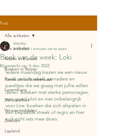
Post
Alle artikelen
Mariska
Alle artikelen
3 okt 2022
1 minuten om te lezen
Boek van de week: Loki
Reizen in Boeken
Bijgewerkt op:
6 dec 2022
Boeken in Reizen
Iedere maandag kiezen we een nieuw 
boek van de week, aanraders en 
Parels uit de boekenkast
pareltjes die we graag met jullie willen 
Luxemburg
delen. Boeken met sterke personages, 
een goed plot en niet onbelangrijk 
Denemarken
voor Lire: boeken die zich afspelen in 
Vervoermiddelen
een bepaalde streek of regio en hier 
ook echt iets mee doen.
Zweden
Lapland