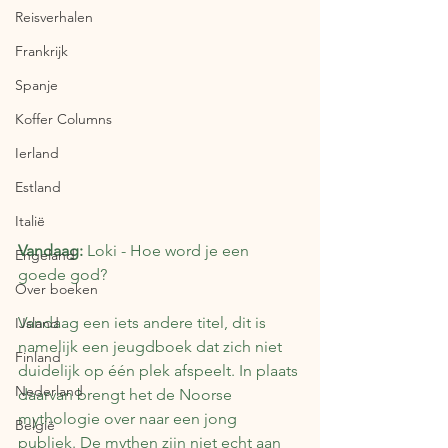
Reisverhalen
Frankrijk
Spanje
Koffer Columns
Ierland
Estland
Italië
Vandaag: 
Loki - Hoe word je een 
Engeland
goede god?
Over boeken
Vandaag een iets andere titel, dit is 
IJsland
namelijk een jeugdboek dat zich niet 
Finland
duidelijk op één plek afspeelt. In plaats 
Nederland
daarvan brengt het de Noorse 
mythologie over naar een jong 
België
publiek. De mythen zijn niet echt aan 