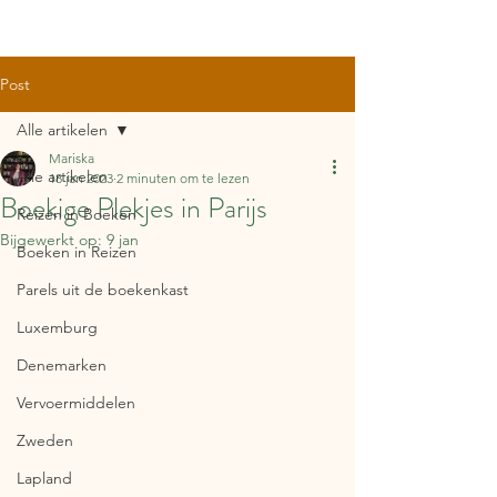
Post
Alle artikelen
Mariska
Alle artikelen
18 jan 2023
2 minuten om te lezen
Boekige Plekjes in Parijs
Reizen in Boeken
Bijgewerkt op:
9 jan
Boeken in Reizen
Parels uit de boekenkast
Luxemburg
Denemarken
Vervoermiddelen
Zweden
Lapland