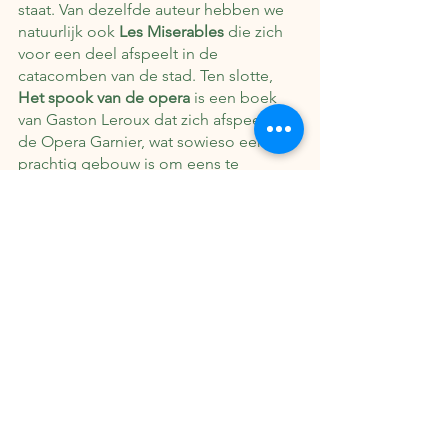
staat. Van dezelfde auteur hebben we 
natuurlijk ook 
Les Miserables
 die zich 
voor een deel afspeelt in de 
catacomben van de stad. Ten slotte, 
Het spook van de opera
 is een boek 
van Gaston Leroux dat zich afspeelt in 
de Opera Garnier, wat sowieso een 
prachtig gebouw is om eens te 
bezoeken - of een opera in te 
bewonderen als je geluk hebt. 
Een andere plek om te bezoeken als 
boekenliefhebber, is 
Het Pantheon
. 
Een prachig bebouw om te 
aanschouwen, en hier liggen Jean-
Jacques Rousseau en Voltaire 
begraven. Voor wie fan is van 
Rousseau, een uurtje ten noorden van 
Parijs ligt ook het 
Jean-Jacques 
Rousseau Park
, een prachtig stukje 