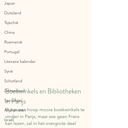
Japan
Duitsland
Tsjechië
China
Roemenië
Portugal
Literaire kalender
Syrië
Schotland
Boekwinkels en Bibliotheken 
Zwitserland
in Parijs
Sprookjes
Er zijn een hoop mooie boekwinkels te 
Afghanistan
vinden in Parijs, maar wie geen Frans 
Israël
kan lezen, zal in het overgrote deel 