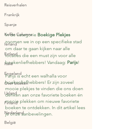
Reisverhalen
Frankrijk
Spanje
Koffer Columns
In de categorie 
Boekige Plekjes
zoomen we in op een specifieke stad 
Ierland
om daar te gaan kijken naar alle 
Estland
locaties die een must zijn voor alle 
boekenliefhebbers! Vandaag: 
Parijs
!
Italië
Engeland
Parijs is echt een walhalla voor 
boekenliefhebbers! Er zijn zoveel 
Over boeken
mooie plekjes te vinden die ons doen 
IJsland
denken aan onze favoriete boeken én 
mooie plekken om nieuwe favoriete 
Finland
boeken te ontdekken. In dit artikel lees 
Nederland
je onze aanbevelingen.
België