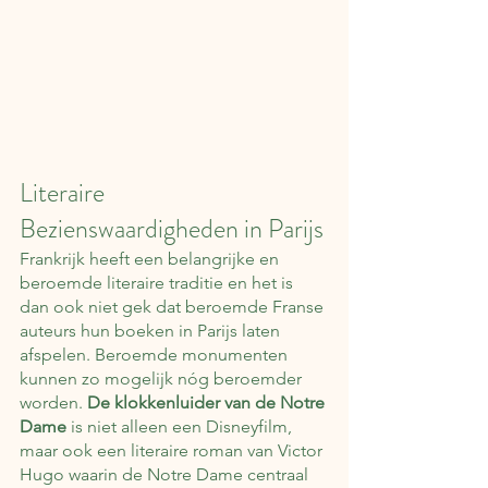
Literaire 
Bezienswaardigheden in Parijs
Frankrijk heeft een belangrijke en 
beroemde literaire traditie en het is 
dan ook niet gek dat beroemde Franse 
auteurs hun boeken in Parijs laten 
afspelen. Beroemde monumenten 
kunnen zo mogelijk nóg beroemder 
worden.
 De klokkenluider van de Notre 
Dame
 is niet alleen een Disneyfilm, 
maar ook een literaire roman van Victor 
Hugo waarin de Notre Dame centraal 