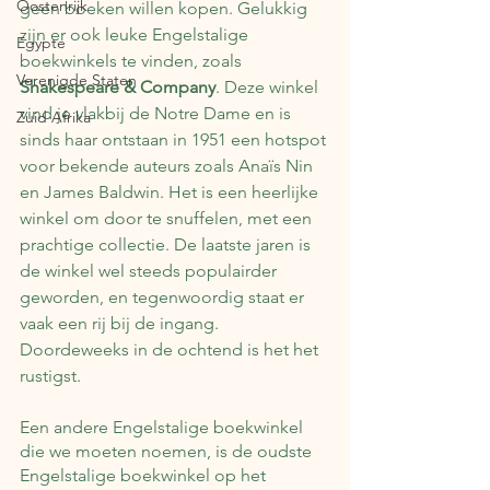
Oostenrijk
geen boeken willen kopen. Gelukkig 
zijn er ook leuke Engelstalige 
Egypte
boekwinkels te vinden, zoals 
Verenigde Staten
Shakespeare & Company
. Deze winkel 
vind je vlakbij de Notre Dame en is 
Zuid Afrika
sinds haar ontstaan in 1951 een hotspot 
voor bekende auteurs zoals Anaïs Nin 
en James Baldwin. Het is een heerlijke 
winkel om door te snuffelen, met een 
prachtige collectie. De laatste jaren is 
de winkel wel steeds populairder 
geworden, en tegenwoordig staat er 
vaak een rij bij de ingang. 
Doordeweeks in de ochtend is het het 
rustigst.
Een andere Engelstalige boekwinkel 
die we moeten noemen, is de oudste 
Engelstalige boekwinkel op het 