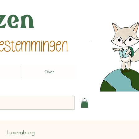
izen
 bestemmingen
Over
Luxemburg