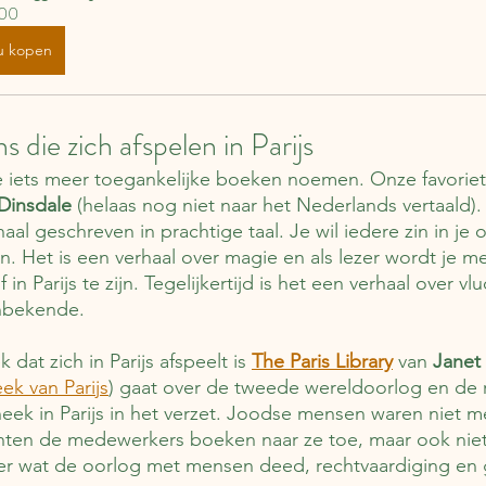
00
u kopen
 die zich afspelen in Parijs
we iets meer toegankelijke boeken noemen. Onze favoriet 
Dinsdale
 (helaas nog niet naar het Nederlands vertaald).
aal geschreven in prachtige taal. Je wil iedere zin in j
n. Het is een verhaal over magie en als lezer wordt je 
 in Parijs te zijn. Tegelijkertijd is het een verhaal over v
nbekende. 
at zich in Parijs afspeelt is 
The Paris Library
van 
Janet 
ek van Parijs
) gaat over de tweede wereldoorlog en de r
eek in Parijs in het verzet. Joodse mensen waren niet m
hten de medewerkers boeken naar ze toe, maar ook niet
er wat de oorlog met mensen deed, rechtvaardiging en