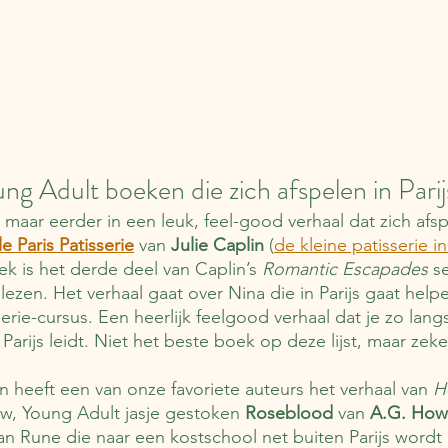
g Adult boeken die zich afspelen in Parij
r maar eerder in een leuk, feel-good verhaal dat zich afspe
le Paris Patisserie
 van 
Julie Caplin
 (
de kleine patisserie in
k is het derde deel van Caplin’s 
Romantic Escapades
 s
 lezen. Het verhaal gaat over Nina die in Parijs gaat help
erie-cursus. Een heerlijk feelgood verhaal dat je zo lang
arijs leidt. Niet het beste boek op deze lijst, maar zeke
n heeft een van onze favoriete auteurs het verhaal van 
H
uw, Young Adult jasje gestoken 
Roseblood
 van 
A.G. How
van Rune die naar een kostschool net buiten Parijs wordt