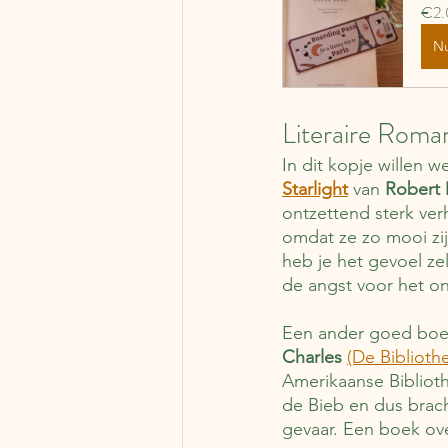
€2.
N
Literaire Romans
In dit kopje willen 
Starlight
 van 
Robert 
ontzettend sterk verh
omdat ze zo mooi zij
heb je het gevoel zelf
de angst voor het o
Een ander goed boek d
Charles
(De Bibliothe
Amerikaanse Biblioth
de Bieb en dus brac
gevaar. Een boek ov