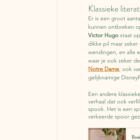
Klassieke literat
Er is een groot aanta
kunnen ontbreken op
Victor Hugo
 staat o
dikke pil maar zeker
wendingen, en alle e
waar je ook zeker de
Notre Dame
, ook va
gelijknamige Disneyf
Een andere klassieker
verhaal dat ook verf
spook. Het is een spa
verkeerde spoor geze
Boek