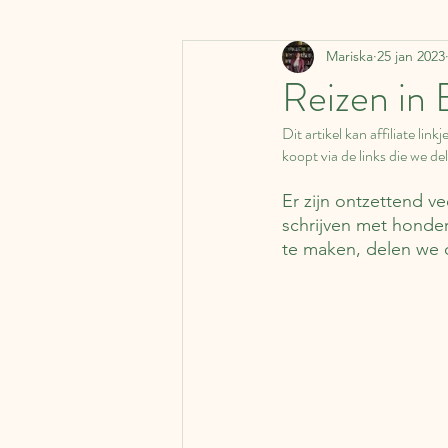
Mariska
25 jan 2023
Denemarken
Vervoermi
Reizen in 
Dit artikel kan affiliate li
Koffer Columns
Ierland
koopt via de links die we dele
Er zijn ontzettend ve
Nederland
België
J
schrijven met honde
te maken, delen we on
Literaire kalender
Syrië