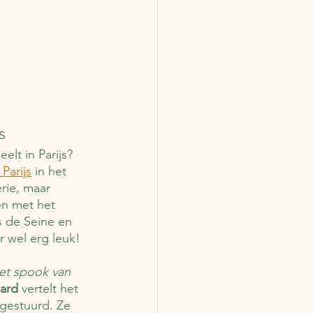
s
elt in Parijs? 
 Parijs
 in het 
erie, maar 
en met het 
s de Seine en 
r wel erg leuk!
et spook van 
ard
 vertelt het 
 gestuurd. Ze 