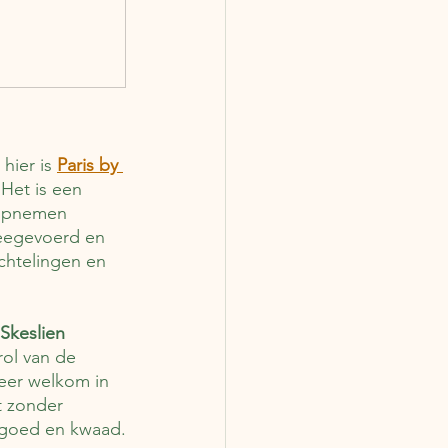
hier is 
Paris by 
 Het is een 
e opnemen 
meegevoerd en 
luchtelingen en 
Skeslien 
ol van de 
eer welkom in 
 zonder 
 goed en kwaad.