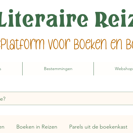
Literaire Re
ieplatform voor boeken en
s
Bestemmingen
Webshop
en
Boeken in Reizen
Parels uit de boekenkast