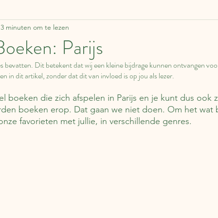
3 minuten om te lezen
ddelen
Zweden
Lapland
Reisverhalen
F
Boeken: Parijs
nkjes bevatten. Dit betekent dat wij een kleine bijdrage kunnen ontvangen voo
Estland
Italië
Engeland
Over boeken
n in dit artikel, zonder dat dit van invloed is op jou als lezer.
el boeken die zich afspelen in Parijs en je kunt dus ook z
apan
Duitsland
Tsjechië
China
Roemen
rden boeken erop. Dat gaan we niet doen. Om het wat
ze favorieten met jullie, in verschillende genres.
Schotland