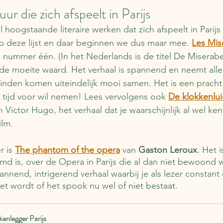
uur die zich afspeelt in Parijs
l hoogstaande literaire werken dat zich afspeelt in Parijs 
 deze lijst en daar beginnen we dus maar mee. 
Les Mis
p nummer één. (In het Nederlands is de titel De Miserabe
 de moeite waard. Het verhaal is spannend en neemt aller
inden komen uiteindelijk mooi samen. Het is een pracht
 tijd voor wil nemen! Lees vervolgens ook 
De klokkenlui
n Victor Hugo, het verhaal dat je waarschijnlijk al wel ken
ilm.
 is 
The phantom of the opera
van 
Gaston Leroux
. Het 
ilmd is, over de Opera in Parijs die al dan niet bewoond
nnend, intrigerend verhaal waarbij je als lezer constant
t wordt of het spook nu wel of niet bestaat.
enlegger Parijs