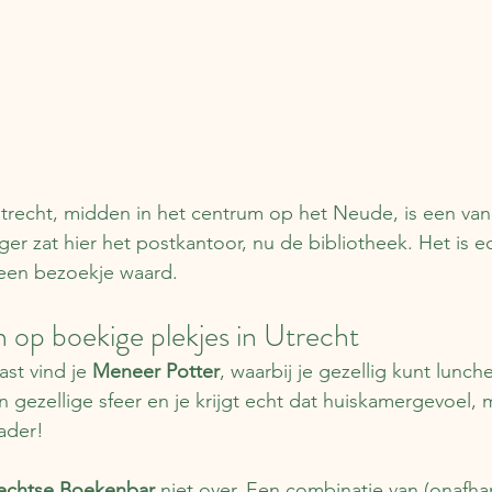
Utrecht, midden in het centrum op het Neude, is een va
er zat hier het postkantoor, nu de bibliotheek. Het is ec
 een bezoekje waard.
 op boekige plekjes in Utrecht
st vind je 
Meneer Potter
, waarbij je gezellig kunt lunch
 gezellige sfeer en je krijgt echt dat huiskamergevoel,
ader!
echtse Boekenbar 
niet over. Een combinatie van (onafhan