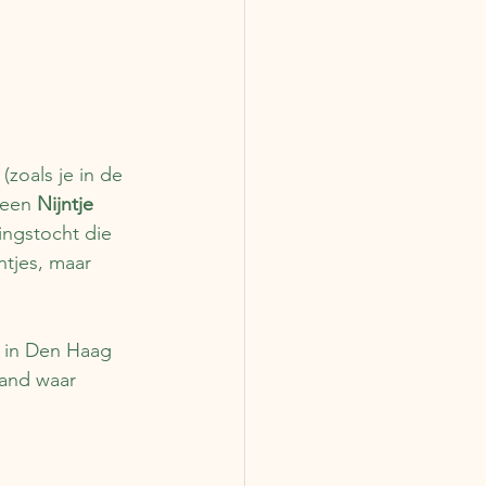
(zoals je in de 
 een 
Nijntje 
ingstocht die 
ntjes, maar 
 in Den Haag 
pand waar 