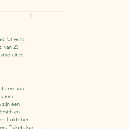
rankrijk
Spanje
d: Utrecht. 
IJsland
Finland
, van 23 
tad uit te 
ië
Portugal
nteressante 
r, een 
 zijn een 
Smith en 
op 1 oktober 
en. Tickets kun 