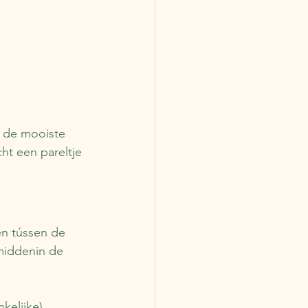
n de mooiste 
ht een pareltje 
en tússen de 
 middenin de 
kelijke) 