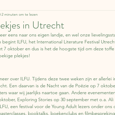
3
2 minuten om te lezen
ddelen
Zweden
Lapland
Reisverhalen
F
ekjes in Utrecht
er eens naar ons eigen landje, en wel onze lievelingssta
Estland
Italië
Engeland
Over boeken
egint ILFU, het International Literature Festival Utrecht
 7 oktober en dus is het de hoogste tijd om deze toffe s
oekige plekjes!
apan
Duitsland
Tsjechië
China
Roemen
Schotland
eer over ILFU. Tijdens deze twee weken zijn er allerlei i
cht. Een daarvan is de Nacht van de Poëzie op 7 oktobe
rs waar wij jaarlijks naartoe gaan. Andere evenementen
tober, Exploring Stories op 30 september met o.a. Ali 
FU, een festival voor de Young Adult lezers onder ons 
asterclasses, booktalks, boekenclubs en filmbespreking