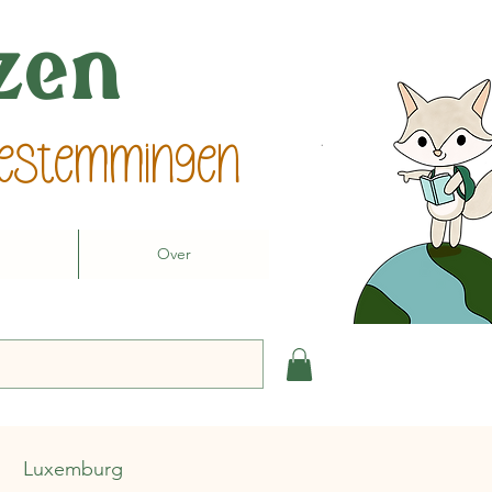
izen
 bestemmingen
Over
Luxemburg