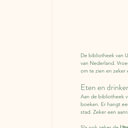
De bibliotheek van 
van Nederland. Vroeg
om te zien en zeker
Eten en drinken
Aan de bibliotheek va
boeken. Er hangt een
stad. Zeker een aanr
Sla ook zeker de 
Utr