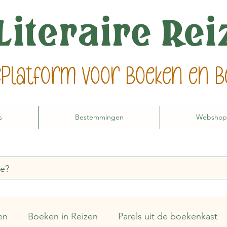
Literaire Re
ieplatform voor boeken en
s
Bestemmingen
Webshop
en
Boeken in Reizen
Parels uit de boekenkast