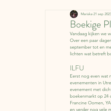
Mariska
21 sep 202
Denemarken
Vervoermi
Boekige Pl
Vandaag kijken we we
Koffer Columns
Ierland
Over een paar dagen b
september tot en met
lichten wat betreft b
Nederland
België
J
ILFU
Literaire kalender
Syrië
Eerst nog even wat m
evenementen in Utre
evenement met dichte
boekenmarkt op 24 ok
Francine Oomen, YAL
en verder nog vele m