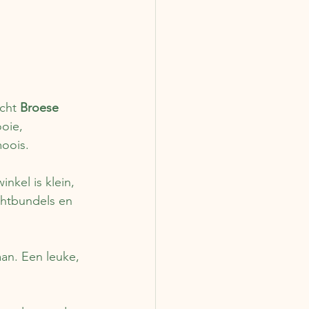
cht 
Broese 
oie, 
moois.
nkel is klein, 
chtbundels en 
aan. Een leuke, 