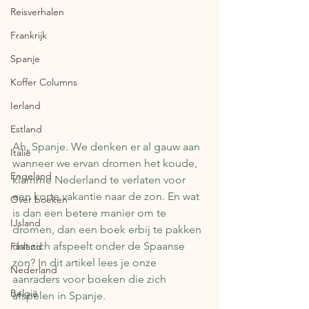
Reisverhalen
Frankrijk
Spanje
Koffer Columns
Ierland
Estland
Ah, Spanje. We denken er al gauw aan 
Italië
wanneer we ervan dromen het koude, 
Engeland
klamme Nederland te verlaten voor 
een korte vakantie naar de zon. En wat 
Over boeken
is dan een betere manier om te 
IJsland
dromen, dan een boek erbij te pakken 
dat zich afspeelt onder de Spaanse 
Finland
zon? In dit artikel lees je onze 
Nederland
aanraders voor boeken die zich 
België
afspelen in Spanje. 