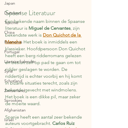
Japan
Spaanse Literatuur
Duitsland
Een bekende naam binnen de Spaanse 
Tsjechië
literatuur is 
Miguel de Cervantes
, zijn 
China
bekendste werk is 
Don Quichot de la 
Mancha
. Het boek is inmiddels een 
Roemenië
klassieker. Hoofdpersoon Don Quichot 
Portugal
heeft een berg ridderromans gelezen 
Literaire kalender
en besluit zelf op pad te gaan om tot 
ridder geslagen te worden. De 
Syrië
riddertijd is echter voorbij en hij komt 
Schotland
in bizarre situaties terecht, zoals zijn 
bekende gevecht met windmolens. 
Zwitserland
Het boek is een dikke pil, maar zeker 
Sprookjes
de moeite waard.
Afghanistan
Spanje heeft een aantal zeer bekende 
Israël
auteurs voortgebracht. 
Carlos Ruiz 