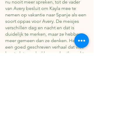
nu nooit meer spreken, tot de vader 
van Avery besluit om Kayla mee te 
nemen op vakantie naar Spanje als een 
soort oppas voor Avery. De meisjes 
verschillen dag en nacht en dat is 
duidelijk te merken, maar ze hebben 
meer gemeen dan ze denken. Het is 
een goed geschreven verhaal dat vlot 
leest, dat erg dankbaar gebruik maakt 
van de stad Madrid.
Een momenteel populair boek is 
The 
Spanish Love Deception
. We willen 
deze even noemen, maar niet per se 
aanraden. Hoewel het boek zich wel in 
Spanje afspeelt, voegt de setting niet 
veel toe aan het verhaal, het had zich 
op ieder warm land kunnen afspelen.