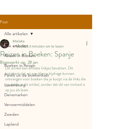
Post
Alle artikelen
Mariska
Alle artikelen
1 feb 2023
3 minuten om te lezen
Reizen in Boeken: Spanje
Reizen in Boeken
Bijgewerkt op:
28 jan
Boeken in Reizen
Dit artikel kan affiliate linkjes bevatten. Dit 
betekent dat wij een kleine bijdrage kunnen 
Parels uit de boekenkast
ontvangen voor boeken die je koopt via de links die 
we delen in dit artikel, zonder dat dit van invloed is 
Luxemburg
op jou als lezer.
Denemarken
Vervoermiddelen
Zweden
Lapland