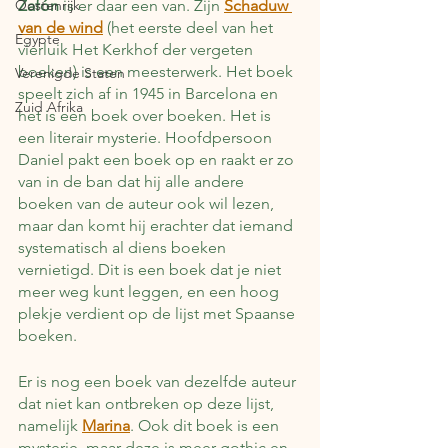
Oostenrijk
Zafón
 is er daar een van. Zijn 
Schaduw 
van de wind
 (het eerste deel van het 
Egypte
vierluik Het Kerkhof der vergeten 
boeken) is een meesterwerk. Het boek 
Verenigde Staten
speelt zich af in 1945 in Barcelona en 
Zuid Afrika
het is een boek over boeken. Het is 
een literair mysterie. Hoofdpersoon 
Daniel pakt een boek op en raakt er zo 
van in de ban dat hij alle andere 
boeken van de auteur ook wil lezen, 
maar dan komt hij erachter dat iemand 
systematisch al diens boeken 
vernietigd. Dit is een boek dat je niet 
meer weg kunt leggen, en een hoog 
plekje verdient op de lijst met Spaanse 
boeken.
Er is nog een boek van dezelfde auteur 
dat niet kan ontbreken op deze lijst, 
namelijk 
Marina
. Ook dit boek is een 
mysterie, maar deze is meer gothic en 