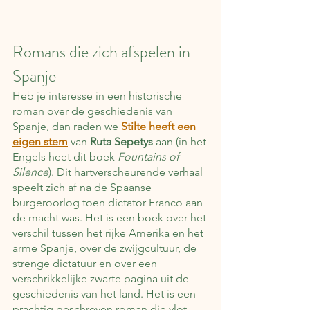
Romans die zich afspelen in 
Spanje
Heb je interesse in een historische 
roman over de geschiedenis van 
Spanje, dan raden we 
Stilte heeft een 
eigen stem
 van 
Ruta Sepetys
 aan (in het 
Engels heet dit boek 
Fountains of 
Silence
). Dit hartverscheurende verhaal 
speelt zich af na de Spaanse 
burgeroorlog toen dictator Franco aan 
de macht was. Het is een boek over het 
verschil tussen het rijke Amerika en het 
arme Spanje, over de zwijgcultuur, de 
strenge dictatuur en over een 
verschrikkelijke zwarte pagina uit de 
geschiedenis van het land. Het is een 
prachtig geschreven roman die vlot 