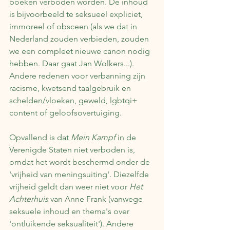
boeken verboden worden. De inhoud 
is bijvoorbeeld te seksueel expliciet, 
immoreel of obsceen (als we dat in 
Nederland zouden verbieden, zouden 
we een compleet nieuwe canon nodig 
hebben. Daar gaat Jan Wolkers...). 
Andere redenen voor verbanning zijn 
racisme, kwetsend taalgebruik en 
schelden/vloeken, geweld, lgbtqi+ 
content of geloofsovertuiging.
Opvallend is dat 
Mein Kampf
 in de 
Verenigde Staten niet verboden is, 
omdat het wordt beschermd onder de 
'vrijheid van meningsuiting'. Diezelfde 
vrijheid geldt dan weer niet voor 
Het 
Achterhuis 
van Anne Frank (vanwege 
seksuele inhoud en thema's over 
'ontluikende seksualiteit'). Andere 