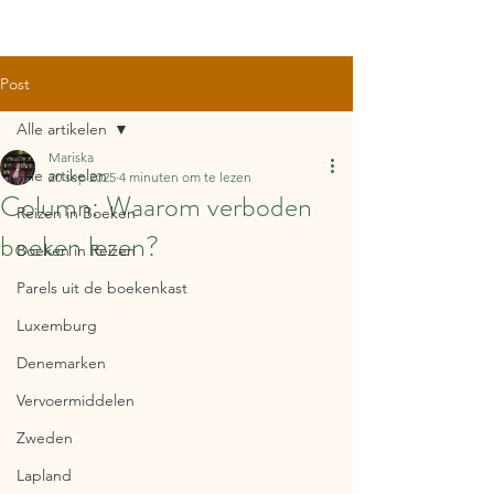
Post
Alle artikelen
Mariska
Alle artikelen
20 sep 2025
4 minuten om te lezen
Column: Waarom verboden
Reizen in Boeken
boeken lezen?
Boeken in Reizen
Parels uit de boekenkast
Luxemburg
Denemarken
Vervoermiddelen
Zweden
Lapland