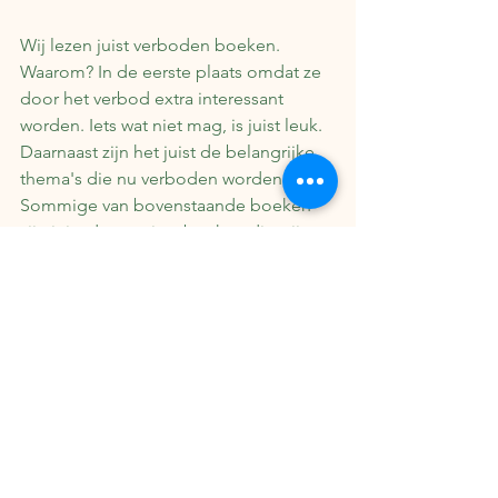
Wij lezen juist verboden boeken. 
Waarom? In de eerste plaats omdat ze 
door het verbod extra interessant 
worden. Iets wat niet mag, is juist leuk. 
Daarnaast zijn het juist de belangrijke 
thema's die nu verboden worden. 
Sommige van bovenstaande boeken 
zijn juist de mooiste boeken die wij 
ooit gelezen hebben. Een boek over 
racisme zoals 
To kill a mockingbird
 laat 
juist zien hoe oneerlijk de wereld is en 
opent de ogen van de lezer voor 
racisme dat nog steeds overal ter 
wereld zichtbaar is. 
Een boek als 
The handmaid's tale
wordt momenteel veel gebruikt in 