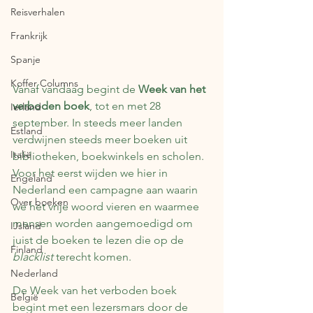
Reisverhalen
Frankrijk
Spanje
Koffer Columns
Vanaf vandaag begint de 
Week van het 
verboden boek
, tot en met 28 
Ierland
september. In steeds meer landen 
Estland
verdwijnen steeds meer boeken uit 
Italië
bibliotheken, boekwinkels en scholen. 
Voor het eerst wijden we hier in 
Engeland
Nederland een campagne aan waarin 
Over boeken
we het vrije woord vieren en waarmee 
mensen worden aangemoedigd om 
IJsland
juist de boeken te lezen die op de 
Finland
blacklist
 terecht komen.
Nederland
De Week van het verboden boek 
België
begint met een lezersmars door de 