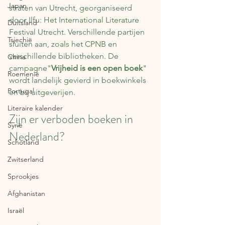
Japan
straten van Utrecht, georganiseerd 
door Ilfu: Het International Literature 
Duitsland
Festival Utrecht. Verschillende partijen 
Tsjechië
sluiten aan, zoals het CPNB en 
verschillende bibliotheken. De 
China
campagne"
Vrijheid is een open boek
" 
Roemenië
wordt landelijk gevierd in boekwinkels 
Portugal
en bij uitgeverijen. 
Literaire kalender
Zijn er verboden boeken in 
Syrië
Nederland?
Schotland
Zwitserland
Sprookjes
Afghanistan
Israël