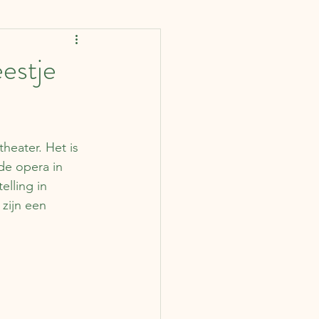
rankrijk
Spanje
eestje
IJsland
Finland
heater. Het is 
ië
Portugal
de opera in 
elling in 
zijn een 