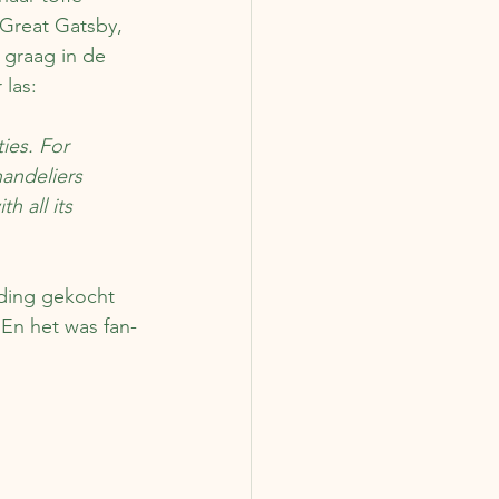
 Great Gatsby, 
o graag in de 
 las:
ies. For 
andeliers 
 all its 
eding gekocht 
. En het was fan-