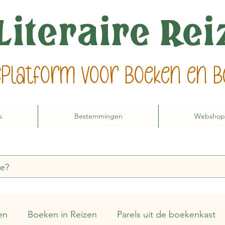
Literaire Re
ieplatform voor boeken en
s
Bestemmingen
Webshop
en
Boeken in Reizen
Parels uit de boekenkast