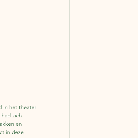
 in het theater 
 had zich 
pakken en 
ct in deze 