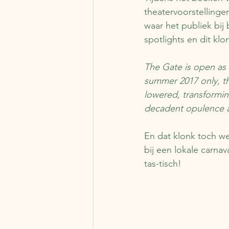
theatervoorstellinge
waar het publiek bij 
spotlights en dit klo
The Gate is open as 
summer 2017 only, th
lowered, transforming
decadent opulence 
En dat klonk toch wel
bij een lokale carnav
tas-tisch!