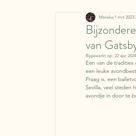
Mariska
1 mrt 2023
Denemarken
Vervoermi
Bijzondere
van Gatsb
Koffer Columns
Ierland
Bijgewerkt op:
22 apr 202
Een van de tradities 
Nederland
België
J
een leuke avondbeste
Praag is, een balletv
Sevilla, veel steden
Literaire kalender
Syrië
avondje in door te br