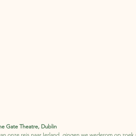
he Gate Theatre, Dublin
an onze reis naar Ierland, gingen we wederom op zoek n