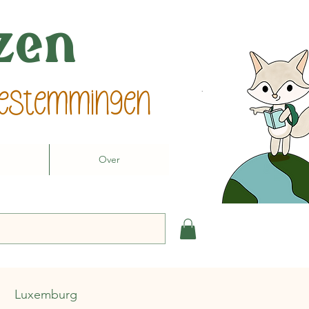
izen
 bestemmingen
Over
Luxemburg