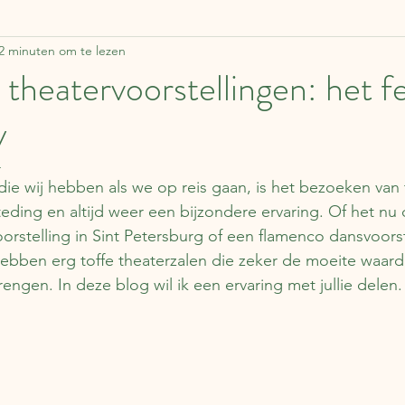
2 minuten om te lezen
ddelen
Zweden
Lapland
Reisverhalen
F
 theatervoorstellingen: het f
y
Estland
Italië
Engeland
Over boeken
4
die wij hebben als we op reis gaan, is het bezoeken van t
apan
Duitsland
Tsjechië
China
Roemen
ding en altijd weer een bijzondere ervaring. Of het nu 
oorstelling in Sint Petersburg of een flamenco dansvoorst
 hebben erg toffe theaterzalen die zeker de moeite waard 
Schotland
engen. In deze blog wil ik een ervaring met jullie delen.