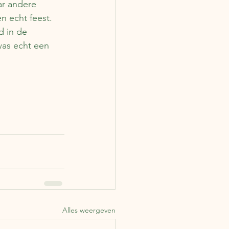
r andere 
n echt feest. 
d in de 
as echt een 
Alles weergeven