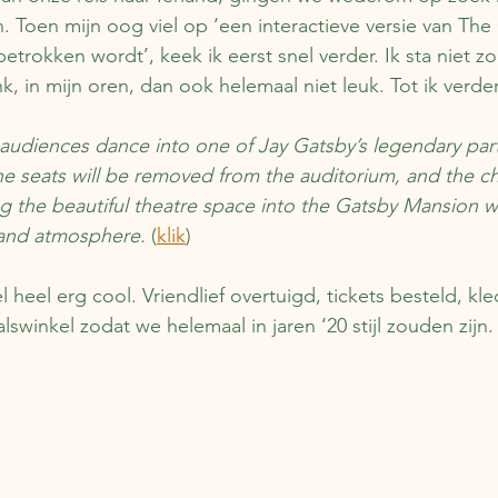
n. Toen mijn oog viel op ‘een interactieve versie van The
betrokken wordt’, keek ik eerst snel verder. Ik sta niet z
nk, in mijn oren, dan ook helemaal niet leuk. Tot ik verder
audiences dance into one of Jay Gatsby’s legendary part
e seats will be removed from the auditorium, and the ch
 the beautiful theatre space into the Gatsby Mansion with
and atmosphere. 
(
klik
)
 heel erg cool. Vriendlief overtuigd, tickets besteld, kl
alswinkel zodat we helemaal in jaren ‘20 stijl zouden zijn