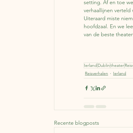
setting. Af en toe 
verhaallijnen verteld
Uiteraard miste niem
hoofdzaal. En we le
van de beste theater
Ierland
Dublin
theater
Reis
Reisverhalen
Ierland
Recente blogposts