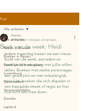
Post
Alle artikelen
Mariska
Alle artikelen
21 nov 2022
1 minuten om te lezen
Boek van de week: Heidi
Reizen in Boeken
Iedere maandag kiezen we een nieuw 
Boeken in Reizen
boek van de week, aanraders en 
pareltjes die we graag met jullie willen 
Parels uit de boekenkast
delen. Boeken met sterke personages, 
Luxemburg
een goed plot en niet onbelangrijk 
voor Lire: boeken die zich afspelen in 
Denemarken
een bepaalde streek of regio en hier 
Vervoermiddelen
ook echt iets mee doen.
Zweden
Lapland