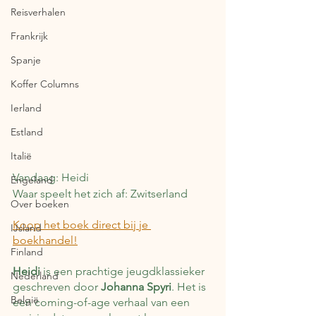
Reisverhalen
Frankrijk
Spanje
Koffer Columns
Ierland
Estland
Italië
Vandaag: Heidi
Engeland
Waar speelt het zich af: Zwitserland
Over boeken
Koop het boek direct bij je 
IJsland
boekhandel!
Finland
Heidi
 is een prachtige jeugdklassieker 
Nederland
geschreven door 
Johanna Spyri
. Het is 
België
een coming-of-age verhaal van een 