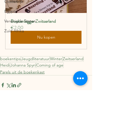
Oostenrijk
Egypte
Boekenlegger Zwitserland
Verenigde Staten
€2.00
Zuid Afrika
Nu kopen
boekentips
Jeugdliteratuur
Winter
Zwitserland
Heidi
Johanna Spyri
Coming of age
Parels uit de boekenkast
Alles weergeven
Recente blogposts