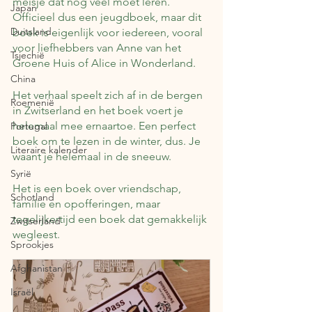
meisje dat nog veel moet leren. 
Japan
Officieel dus een jeugdboek, maar dit 
Duitsland
boek is eigenlijk voor iedereen, vooral 
voor liefhebbers van Anne van het 
Tsjechië
Groene Huis of Alice in Wonderland.
China
Het verhaal speelt zich af in de bergen 
Roemenië
in Zwitserland en het boek voert je 
helemaal mee ernaartoe. Een perfect 
Portugal
boek om te lezen in de winter, dus. Je 
Literaire kalender
waant je helemaal in de sneeuw. 
Syrië
Het is een boek over vriendschap, 
Schotland
familie en opofferingen, maar 
tegelijkertijd een boek dat gemakkelijk 
Zwitserland
wegleest.
Sprookjes
Afghanistan
Israël