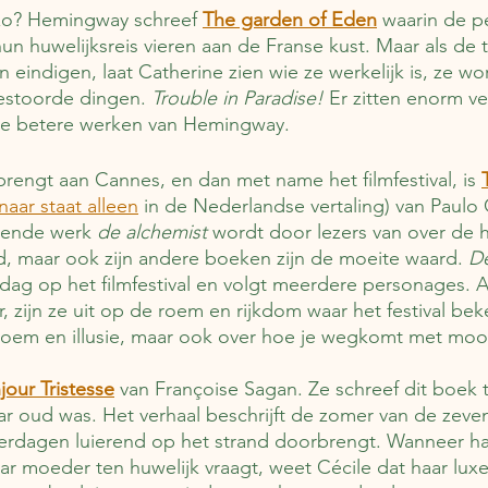
r zo? Hemingway schreef 
The garden of Eden
 waarin de p
n huwelijksreis vieren aan de Franse kust. Maar als de t
eindigen, laat Catherine zien wie ze werkelijk is, ze w
estoorde dingen. 
Trouble in Paradise!
 Er zitten enorm vee
de betere werken van Hemingway.
brengt aan Cannes, en dan met name het filmfestival, is 
naar staat alleen
 in de Nederlandse vertaling) van Paulo
kende werk 
de alchemist
 wordt door lezers van over de 
, maar ook zijn andere boeken zijn de moeite waard. 
De
n dag op het filmfestival en volgt meerdere personages. A
, zijn ze uit op de roem en rijkdom waar het festival be
roem en illusie, maar ook over hoe je wegkomt met m
jour Tristesse
 van Françoise Sagan. Ze schreef dit boek t
ar oud was. Het verhaal beschrijft de zomer van de zeven
merdagen luierend op het strand doorbrengt. Wanneer ha
ar moeder ten huwelijk vraagt, weet Cécile dat haar luxe 