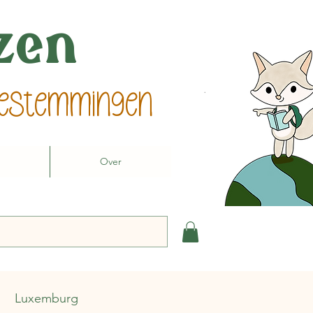
izen
 bestemmingen
Over
Luxemburg