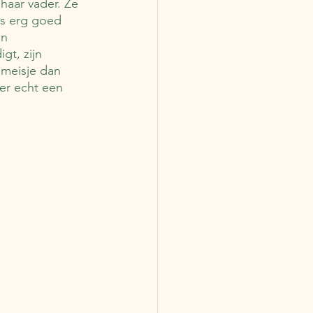
haar vader. Ze 
is erg goed 
en 
gt, zijn 
 meisje dan 
er echt een 