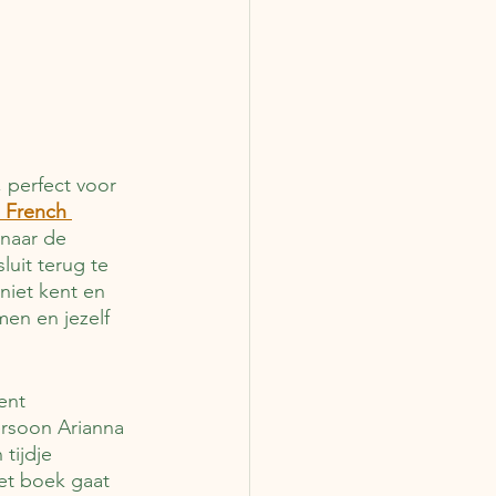
 perfect voor 
 French 
naar de 
luit terug te 
niet kent en 
men en jezelf 
ent 
ersoon Arianna 
tijdje 
Het boek gaat 