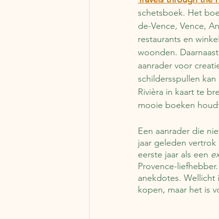
schetsboek. Het boek
de-Vence, Vence, Ant
restaurants en winke
woonden. Daarnaast b
aanrader voor creati
schildersspullen kan
Rivièra in kaart te b
mooie boeken houdt
Een aanrader die niet
jaar geleden vertrok 
eerste jaar als een 
e
Provence-liefhebber.
anekdotes. Wellicht i
kopen, maar het is v