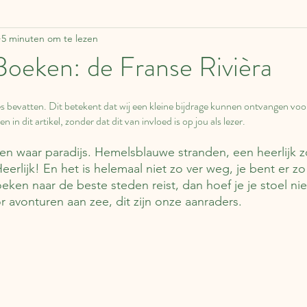
5 minuten om te lezen
ddelen
Zweden
Lapland
Reisverhalen
F
Boeken: de Franse Rivièra
Estland
Italië
Engeland
Over boeken
nkjes bevatten. Dit betekent dat wij een kleine bijdrage kunnen ontvangen voo
n in dit artikel, zonder dat dit van invloed is op jou als lezer.
apan
Duitsland
Tsjechië
China
Roemen
 een waar paradijs. Hemelsblauwe stranden, een heerlijk 
erlijk! En het is helemaal niet zo ver weg, je bent er zo!
ken naar de beste steden reist, dan hoef je je stoel niet
r avonturen aan zee, dit zijn onze aanraders.
Schotland