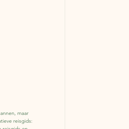
lannen, maar 
tieve reisgids: 
 reisgids en 