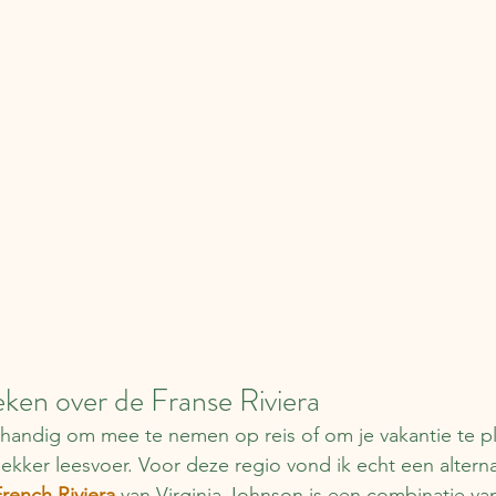
ken over de Franse Riviera
jd handig om mee te nemen op reis of om je vakantie te p
 lekker leesvoer. Voor deze regio vond ik echt een alterna
French Riviera
 van Virginia Johnson is een combinatie van