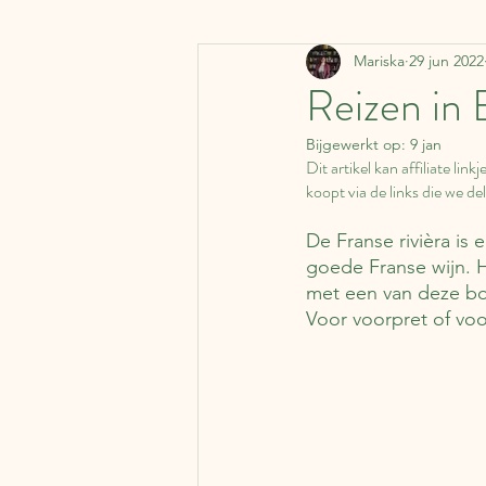
Mariska
29 jun 2022
Denemarken
Vervoermi
Reizen in 
Bijgewerkt op:
9 jan
Koffer Columns
Ierland
Dit artikel kan affiliate li
koopt via de links die we dele
Nederland
België
J
De Franse rivièra is
goede Franse wijn. He
met een van deze boe
Voor voorpret of voo
Literaire kalender
Syrië