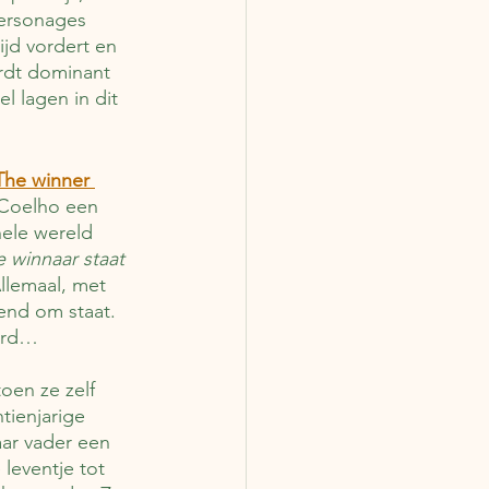
ersonages 
ijd vordert en 
ordt dominant 
l lagen in dit 
The winner 
 Coelho een 
hele wereld 
 winnaar staat 
llemaal, met 
kend om staat. 
oord…
oen ze zelf 
tienjarige 
ar vader een 
leventje tot 