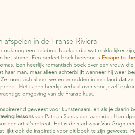
 afspelen in de Franse Riviera
 er ook nog een heleboel boeken die wat makkelijker zijn,
het strand. Een perfect boek hiervoor is 
Escape to the
homas. Een heerlijk romantisch boek over een vrouw die 
 haar man, maar alleen achterblijft wanneer hij weer bes
Ze moet zich alleen weten te redden in een land dat ze 
spreekt. Het is een heerlijk verhaal over voor jezelf opko
prachtige omgeving van de Franse kust.
nspirerend geweest voor kunstenaars, en als je daarin b
awing lessons 
van Patricia Sands een aanrader. Hoofdp
oor een artist’s retreat. Het is de stad waar Van Gogh een 
 lijkt ook de inspiratie voor dit boek te zijn geweest. 