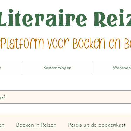
Literaire Re
ieplatform voor boeken en
s
Bestemmingen
Webshop
en
Boeken in Reizen
Parels uit de boekenkast