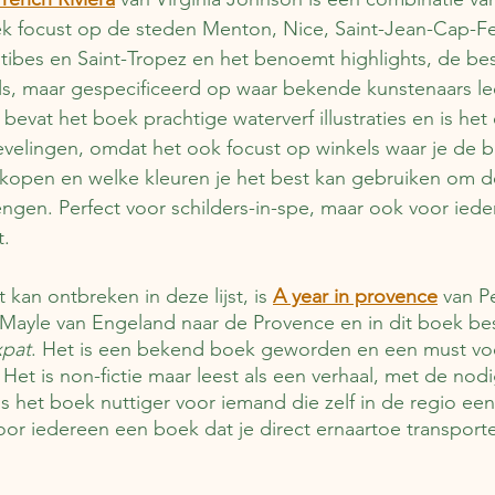
 focust op de steden Menton, Nice, Saint-Jean-Cap-Ferr
ibes en Saint-Tropez en het benoemt highlights, de bes
ls, maar gespecificeerd op waar bekende kunstenaars le
evat het boek prachtige waterverf illustraties en is he
evelingen, omdat het ook focust op winkels waar je de b
 kopen en welke kleuren je het best kan gebruiken om d
rengen. Perfect voor schilders-in-spe, maar ook voor iede
.
 kan ontbreken in deze lijst, is 
A year in provence
 van P
Mayle van Engeland naar de Provence en in dit boek beschr
xpat
. Het is een bekend boek geworden en een must voo
 Het is non-fictie maar leest als een verhaal, met de no
s het boek nuttiger voor iemand die zelf in de regio een 
oor iedereen een boek dat je direct ernaartoe transporte