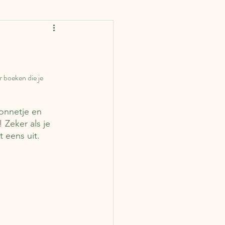
rankrijk
Spanje
IJsland
Finland
r boeken die je 
ië
Portugal
zonnetje en 
 Zeker als je 
 eens uit. 