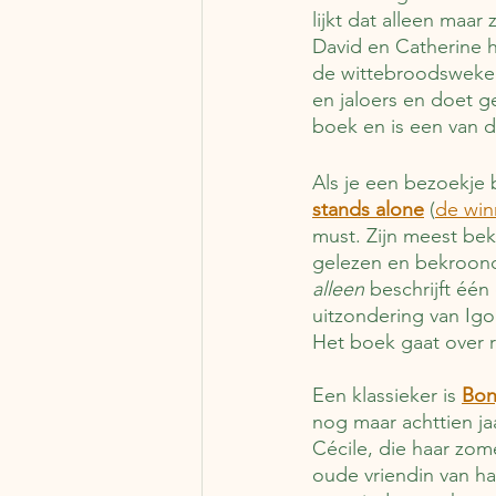
lijkt dat alleen maa
David en Catherine hu
de wittebroodsweken 
en jaloers en doet g
boek en is een van 
Als je een bezoekje 
stands alone
 (
de win
must. Zijn meest be
gelezen en bekroond
alleen
 beschrijft éé
uitzondering van Igor
Het boek gaat over 
Een klassieker is 
Bon
nog maar achttien ja
Cécile, die haar zo
oude vriendin van ha