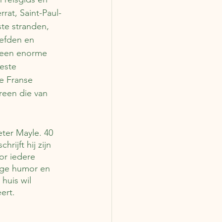
at, Saint-Paul-
te stranden, 
efden en 
t een enorme 
este 
e Franse 
reen die van 
eter Mayle. 40 
ijft hij zijn 
r iedere 
dige humor en 
huis wil 
ert.