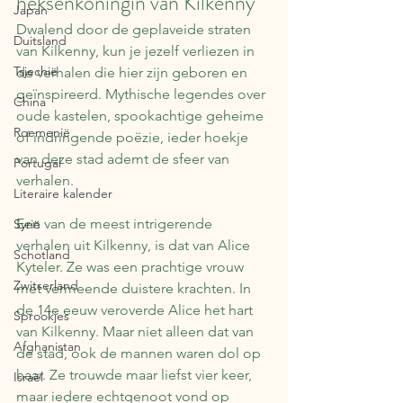
heksenkoningin van Kilkenny
Japan
Dwalend door de geplaveide straten 
Duitsland
van Kilkenny, kun je jezelf verliezen in 
Tsjechië
de verhalen die hier zijn geboren en 
geïnspireerd. Mythische legendes over 
China
oude kastelen, spookachtige geheime 
Roemenië
of indringende poëzie, ieder hoekje 
van deze stad ademt de sfeer van 
Portugal
verhalen.
Literaire kalender
Een van de meest intrigerende 
Syrië
verhalen uit Kilkenny, is dat van Alice 
Schotland
Kyteler. Ze was een prachtige vrouw 
Zwitserland
met vermeende duistere krachten. In 
de 14e eeuw veroverde Alice het hart 
Sprookjes
van Kilkenny. Maar niet alleen dat van 
Afghanistan
de stad, ook de mannen waren dol op 
haar. Ze trouwde maar liefst vier keer, 
Israël
maar iedere echtgenoot vond op 