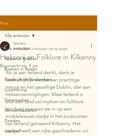
Post
Alle artikelen
Mariska
Alle artikelen
1 mei 2024
2 minuten om te lezen
Hekserij en Folklore in Kilkenny
Reizen in Boeken
Bijgewerkt op:
8 jan
Boeken in Reizen
Als je aan Ierland denkt, denk je 
Parels uit de boekenkast
waarschijnlijk eerder aan prachtige 
natuur en het gezellige Dublin, dan aan 
Luxemburg
heksenvervolgingen. Maar Ierland is 
Denemarken
ook een land vol mythen en folklore. 
Vandaag zoomen we in op een 
Vervoermiddelen
middeleeuws stadje in het zuidoosten 
Zweden
van Ierland genaamd Kilkenny. Het 
stadje heeft een rijke geschiedenis vol 
Lapland