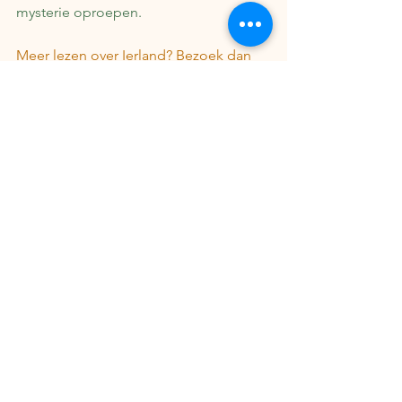
mysterie oproepen.
Meer lezen over Ierland? Bezoek dan 
ook onze Ierland pagina.
Ierland
Kilkenny
heksen
hekserij
Alice Kyteler
Folklore
Boeken in Reizen
Ierland