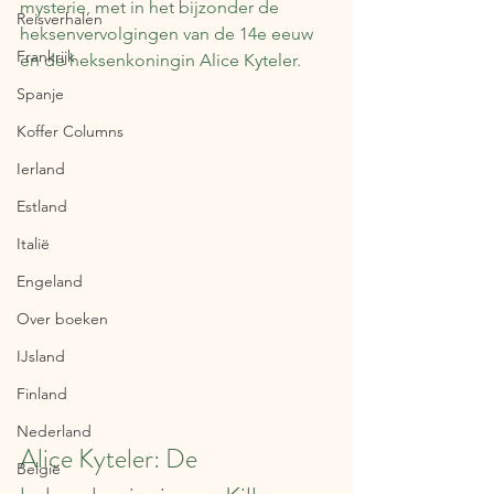
mysterie, met in het bijzonder de 
Reisverhalen
heksenvervolgingen van de 14e eeuw 
Frankrijk
en de heksenkoningin Alice Kyteler.
Spanje
Koffer Columns
Ierland
Estland
Italië
Engeland
Over boeken
IJsland
Finland
Nederland
Alice Kyteler: De 
België