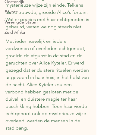
Oostenrijk
mysterieuze wijze zijn einde. Telkens 
Egypte
als ze trouwde, groeide Alice's fortuin. 
Wat er precies met haar echtgenoten is 
Verenigde Staten
gebeurd, weten we nog steeds niet...
Zuid Afrika
Met ieder huwelijk en iedere 
verdwenen of overleden echtgenoot, 
groeide de afgunst in de stad en de 
geruchten over Alice Kyteler. Er werd 
gezegd dat er duistere rituelen werden 
uitgevoerd in haar huis, in het holst van 
de nacht. Alice Kyteler zou een 
verbond hebben gesloten met de 
duivel, en duistere magie ter haar 
beschikking hebben. Toen haar vierde 
echtgenoot ook op mysterieuze wijze 
overleed, werden de mensen in de 
stad bang.