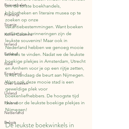
Reisverhalen
om de tofste boekhandels, 
bibliotheken en literaire musea op te 
Frankrijk
zoeken op onze 
Spanje
vakantiebestemmingen. Want boeken 
en literaire herinneringen zijn de 
Koffer Columns
leukste souvenirs! Maar ook in 
Ierland
Nederland hebben we genoeg mooie 
Estland
winkels te vinden. Nadat we de leukste 
boekige plekjes in Amsterdam, Utrecht 
Italië
en Arnhem voor je op een rijtje zetten, 
Engeland
is het vandaag de beurt aan Nijmegen. 
Want ook deze mooie stad is een 
Over boeken
geweldige plek voor 
IJsland
boekenliefhebbers. De hoogste tijd 
dus voor de leukste boekige plekjes in 
Finland
Nijmegen!
Nederland
België
De leukste boekwinkels in 