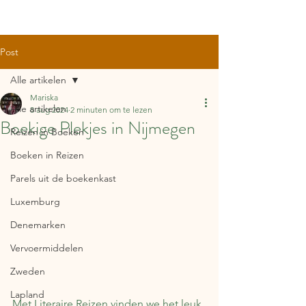
Post
Alle artikelen
Mariska
Alle artikelen
8 aug 2024
2 minuten om te lezen
Boekige Plekjes in Nijmegen
Reizen in Boeken
Boeken in Reizen
Parels uit de boekenkast
Luxemburg
Denemarken
Vervoermiddelen
Zweden
Lapland
Met Literaire Reizen vinden we het leuk 