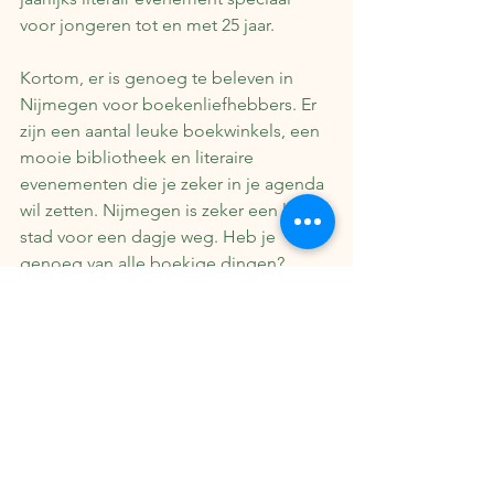
voor jongeren tot en met 25 jaar. 
Kortom, er is genoeg te beleven in 
Nijmegen voor boekenliefhebbers. Er 
zijn een aantal leuke boekwinkels, een 
mooie bibliotheek en literaire 
evenementen die je zeker in je agenda 
wil zetten. Nijmegen is zeker een leuke 
stad voor een dagje weg. Heb je 
genoeg van alle boekige dingen? 
Bezoek dan zeker ook de Lange 
Hezelstraat: de oudste winkelstraat van 
Nederland. In deze en in de Korte 
Hezelstraat vind je veel unieke winkels 
en cafeetjes. 
Meer lezen over leuke boekige plekjes 
in Nederland? Lees dan ook ons artikel 