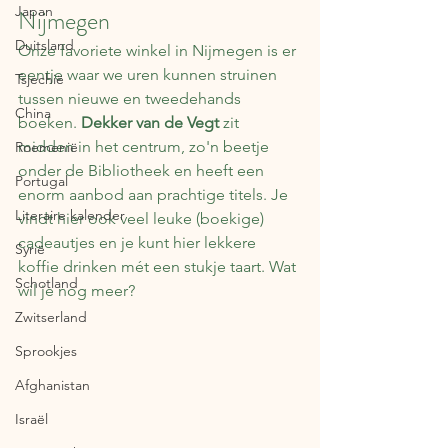
Japan
Nijmegen
Duitsland
Onze favoriete winkel in Nijmegen is er 
eentje waar we uren kunnen struinen 
Tsjechië
tussen nieuwe en tweedehands 
China
boeken. 
Dekker van de Vegt 
zit 
midden in het centrum, zo'n beetje 
Roemenië
onder de Bibliotheek en heeft een 
Portugal
enorm aanbod aan prachtige titels. Je 
Literaire kalender
vindt hier ook veel leuke (boekige) 
cadeautjes en je kunt hier lekkere 
Syrië
koffie drinken mét een stukje taart. Wat 
Schotland
wil je nog meer?
Zwitserland
Sprookjes
Afghanistan
Israël