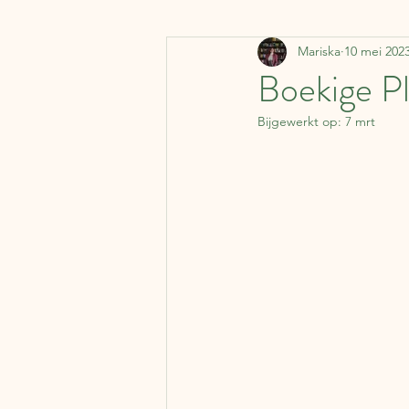
Mariska
10 mei 202
Denemarken
Vervoermi
Boekige Pl
Bijgewerkt op:
7 mrt
Koffer Columns
Ierland
Nederland
België
J
Literaire kalender
Syrië