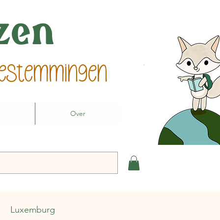
izen
 bestemmingen
Over
Luxemburg