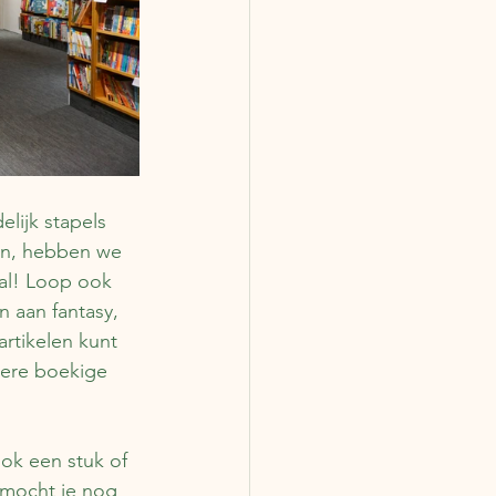
lijk stapels 
en, hebben we 
aal! Loop ook 
 aan fantasy, 
rtikelen kunt 
ndere boekige 
ok een stuk of 
(mocht je nog 