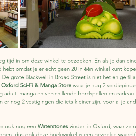
g tijd in om deze winkel te bezoeken. En als je dan einde
 hebt omdat je er echt geen 20 in één winkel kunt kop
De grote Blackwell in Broad Street is niet het enige fili
 
Oxford Sci-Fi & Manga
 S
tore 
waar je nog 2 verdiepingen
ng adult, manga en verschillende bordspellen en cadeau a
n er nog 2 vestigingen die iets kleiner zijn, voor al je a
je ook nog een 
Waterstones
 vinden in Oxford, waar ze o
ebben, dus ook deze boekwinkel is een bezoekje waard 