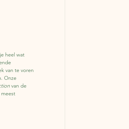
je heel wat 
lende 
k van te voren 
n. Onze 
ction
 van de 
 meest 