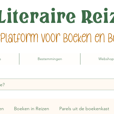
Literaire Re
ieplatform voor boeken en
s
Bestemmingen
Webshop
en
Boeken in Reizen
Parels uit de boekenkast