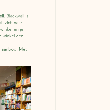
ll
. Blackwell is 
t zich naar 
inkel en je 
e winkel een 
 
m aanbod. Met 