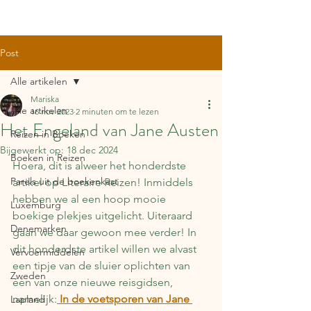
Post
Alle artikelen
Mariska
Alle artikelen
16 nov 2023
2 minuten om te lezen
Het Engeland van Jane Austen
Reizen in Boeken
Bijgewerkt op:
18 dec 2024
Boeken in Reizen
Hoera, dit is alweer het honderdste 
Parels uit de boekenkast
artikel op Literaire Reizen! Inmiddels 
hebben we al een hoop mooie 
Luxemburg
boekige plekjes uitgelicht. Uiteraard 
Denemarken
gaan we daar gewoon mee verder! In 
dit honderdste artikel willen we alvast 
Vervoermiddelen
een tipje van de sluier oplichten van 
Zweden
één van onze nieuwe reisgidsen, 
namelijk:
In de voetsporen van Jane 
Lapland