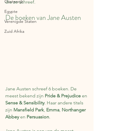
Oostenrijk
die ze schreef. 
Egypte
De boeken van Jane Austen
Verenigde Staten
Zuid Afrika
Jane Austen schreef 6 boeken. De 
meest bekend zijn 
Pride & Prejudice
 en 
Sense & Sensibility
. Haar andere titels 
zijn 
Mansfield Park
, 
Emma
, 
Northanger 
Abbey
 en 
Persuasion
. 
Jane Austen is een van de meest 