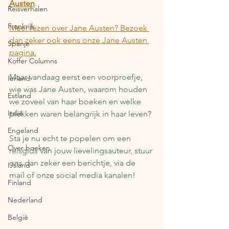
Austen
. 
Reisverhalen
Frankrijk
Meer lezen over Jane Austen? Bezoek 
dan zeker ook eens onze Jane Austen 
Spanje
pagina.
Koffer Columns
Maar vandaag eerst een voorproefje, 
Ierland
wie was Jane Austen, waarom houden 
Estland
we zoveel van haar boeken en welke 
Italië
plekken waren belangrijk in haar leven?
Engeland
Sta je nu echt te popelen om een 
Over boeken
reisgids van jouw lievelingsauteur, stuur 
ons dan zeker een berichtje, via de 
IJsland
mail of onze social media kanalen!
Finland
Nederland
België