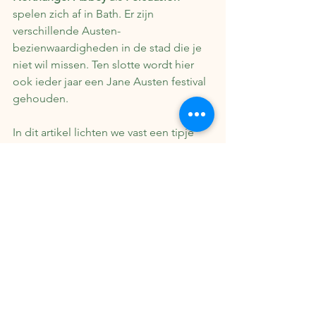
spelen zich af in Bath. Er zijn 
verschillende Austen-
bezienwaardigheden in de stad die je 
niet wil missen. Ten slotte wordt hier 
ook ieder jaar een Jane Austen festival 
gehouden.
In dit artikel lichten we vast een tipje 
van de sluier op van onze 
Jane Austen 
reisgids
. Met deze reisgids kun je 
gemakkelijk in de voetsporen van Jane 
Austen treden: Alle highlights in Bath, 
Steventon en de andere locaties die 
belangrijk waren voor de auteur en 
haar boeken, en die jij als echte fan 
niet wil missen, worden daarin 
uitgelicht.