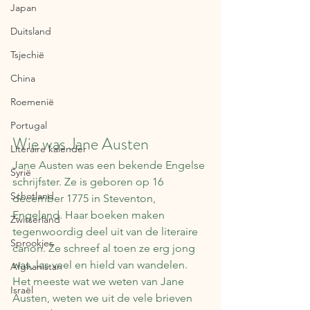
Japan
Duitsland
Tsjechië
China
Roemenië
Portugal
Wie was Jane Austen
Literaire kalender
Jane Austen was een bekende Engelse 
Syrië
schrijfster. Ze is geboren op 16 
Schotland
december 1775 in Steventon, 
Engeland. Haar boeken maken 
Zwitserland
tegenwoordig deel uit van de literaire 
Sprookjes
canon. Ze schreef al toen ze erg jong 
was, las veel en hield van wandelen. 
Afghanistan
Het meeste wat we weten van Jane 
Israël
Austen, weten we uit de vele brieven 