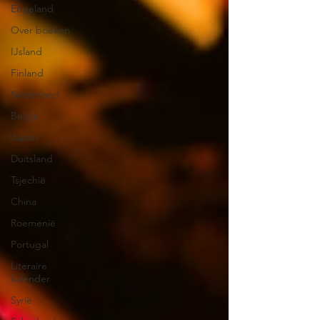
Engeland
Over boeken
IJsland
Finland
Nederland
België
Japan
Duitsland
Tsjechië
China
Roemenië
Portugal
Literaire
kalender
Syrië