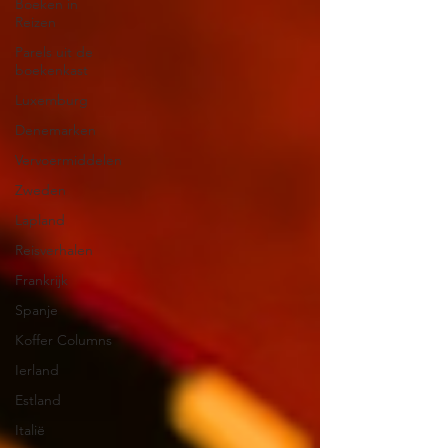
Boeken in
Reizen
Parels uit de
boekenkast
Luxemburg
Denemarken
Vervoermiddelen
Zweden
Lapland
Reisverhalen
Frankrijk
Spanje
Koffer Columns
Ierland
Estland
Italië