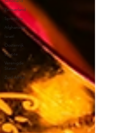
Schotland
Zwitserland
Sprookjes
Afghanistan
Israël
Oostenrijk
Egypte
Verenigde
Staten
Zuid Afrika