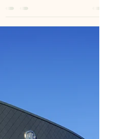
Tip uit onze Wonderland Reisgids: De Mad Hatter
High Tea in Londen. Onbeperkt thee en heerlijke
gebakjes in Wonderland stijl.